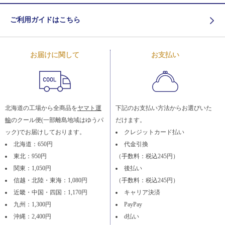
ご利用ガイドはこちら
お届けに関して
お支払い
北海道の工場から全商品を
ヤマト運
下記のお支払い方法からお選びいた
輸
のクール便(一部離島地域はゆうパ
だけます。
ック)でお届けしております。
クレジットカード払い
北海道：650円
代金引換
東北：950円
（手数料：税込245円）
関東：1,050円
後払い
信越・北陸・東海：1,080円
（手数料：税込245円）
近畿・中国・四国：1,170円
キャリア決済
九州：1,300円
PayPay
沖縄：2,400円
d払い