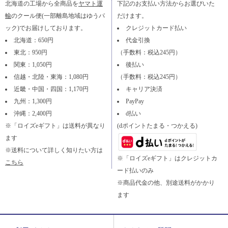
北海道の工場から全商品を
ヤマト運
下記のお支払い方法からお選びいた
輸
のクール便(一部離島地域はゆうパ
だけます。
ック)でお届けしております。
クレジットカード払い
北海道：650円
代金引換
東北：950円
（手数料：税込245円）
関東：1,050円
後払い
信越・北陸・東海：1,080円
（手数料：税込245円）
近畿・中国・四国：1,170円
キャリア決済
九州：1,300円
PayPay
沖縄：2,400円
d払い
※「ロイズeギフト」は送料が異なり
(dポイントたまる・つかえる)
ます
※送料について詳しく知りたい方は
※「ロイズeギフト」はクレジットカ
こちら
ード払いのみ
※商品代金の他、別途送料がかかり
ます