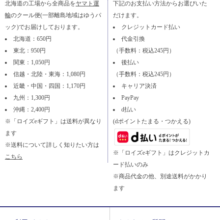
北海道の工場から全商品を
ヤマト運
下記のお支払い方法からお選びいた
輸
のクール便(一部離島地域はゆうパ
だけます。
ック)でお届けしております。
クレジットカード払い
北海道：650円
代金引換
東北：950円
（手数料：税込245円）
関東：1,050円
後払い
信越・北陸・東海：1,080円
（手数料：税込245円）
近畿・中国・四国：1,170円
キャリア決済
九州：1,300円
PayPay
沖縄：2,400円
d払い
※「ロイズeギフト」は送料が異なり
(dポイントたまる・つかえる)
ます
※送料について詳しく知りたい方は
※「ロイズeギフト」はクレジットカ
こちら
ード払いのみ
※商品代金の他、別途送料がかかり
ます