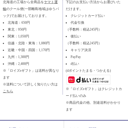
北海道の工場から全商品を
ヤマト運
下記のお支払い方法からお選びいた
輸
のクール便(一部離島地域はゆうパ
だけます。
ック)でお届けしております。
クレジットカード払い
北海道：650円
代金引換
東北：950円
（手数料：税込245円）
関東：1,050円
後払い
信越・北陸・東海：1,080円
（手数料：税込245円）
近畿・中国・四国：1,170円
キャリア決済
九州：1,300円
PayPay
沖縄：2,400円
d払い
※「ロイズeギフト」は送料が異なり
(dポイントたまる・つかえる)
ます
※送料について詳しく知りたい方は
※「ロイズeギフト」はクレジットカ
こちら
ード払いのみ
※商品代金の他、別途送料がかかり
ます