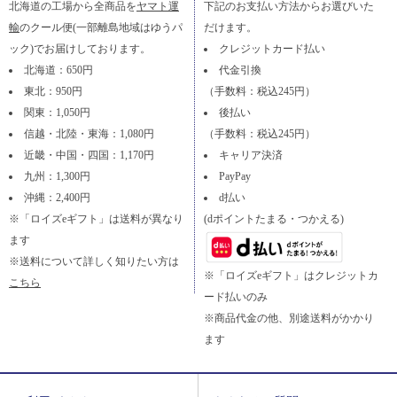
北海道の工場から全商品を
ヤマト運
下記のお支払い方法からお選びいた
輸
のクール便(一部離島地域はゆうパ
だけます。
ック)でお届けしております。
クレジットカード払い
北海道：650円
代金引換
東北：950円
（手数料：税込245円）
関東：1,050円
後払い
信越・北陸・東海：1,080円
（手数料：税込245円）
近畿・中国・四国：1,170円
キャリア決済
九州：1,300円
PayPay
沖縄：2,400円
d払い
※「ロイズeギフト」は送料が異なり
(dポイントたまる・つかえる)
ます
※送料について詳しく知りたい方は
※「ロイズeギフト」はクレジットカ
こちら
ード払いのみ
※商品代金の他、別途送料がかかり
ます