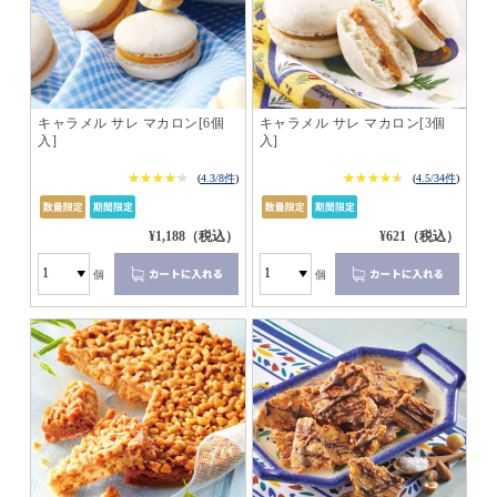
キャラメル サレ マカロン[6個
キャラメル サレ マカロン[3個
入]
入]
★★★★★
★★★★★
★★★★★
★★★★★
(
4.3/8件
)
(
4.5/34件
)
¥1,188（税込）
¥621（税込）
個
個