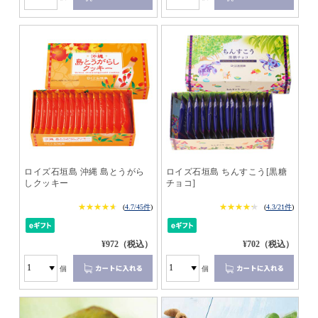
ロイズ石垣島 沖縄 島とうがら
ロイズ石垣島 ちんすこう[黒糖
しクッキー
チョコ]
★★★★★
★★★★★
★★★★★
★★★★★
(
4.7/45件
)
(
4.3/21件
)
¥972（税込）
¥702（税込）
個
個