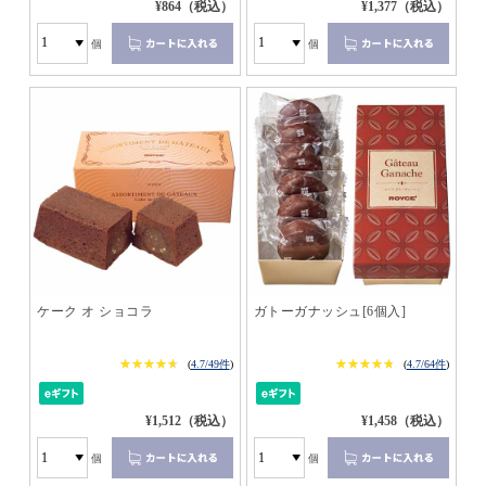
¥864（税込）
¥1,377（税込）
個
個
ケーク オ ショコラ
ガトーガナッシュ[6個入]
★★★★★
★★★★★
★★★★★
★★★★★
(
4.7/49件
)
(
4.7/64件
)
¥1,512（税込）
¥1,458（税込）
個
個