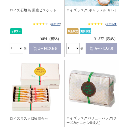
ロイズ石垣島 黒糖ビスケット
ロイズラスク[キャラメル サレ]
★★★★★
★★★★★
★★★★★
★★★★★
(
3.8/9件
)
(
4.7/85件
)
¥891（税込）
¥1,377（税込）
個
個
ロイズラスクバリューパック[チ
ロイズラスク[2種詰合せ]
ーズ&オニオン8袋入]