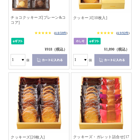
チョコクッキーズ[プレーン&コ
クッキーズ[10枚入]
コア]
★★★★★
★★★★★
★★★★★
★★★★★
(
4.8/59件
)
(
4.9/92件
)
¥918（税込）
¥1,890（税込）
個
個
クッキーズ・ガレット詰合せ[17
クッキーズ[20枚入]