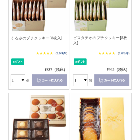
ピスタチオのプチクッキー[8枚
くるみのプチクッキー[8枚入]
入]
★★★★★
★★★★★
★★★★★
★★★★★
(
5.0/4件
)
(
5.0/3件
)
¥837（税込）
¥945（税込）
個
個