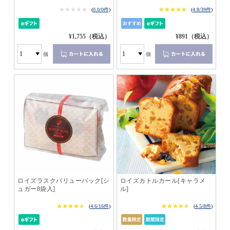
★★★★★
★★★★★
★★★★★
★★★★★
(
0.0/0件
)
(
4.8/39件
)
¥1,755（税込）
¥891（税込）
個
個
ロイズラスクバリューパック[シ
ロイズカトルカール[キャラメ
ュガー8袋入]
ル]
★★★★★
★★★★★
★★★★★
★★★★★
(
4.6/16件
)
(
4.5/8件
)