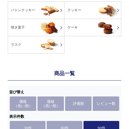
バトンクッキー
クッキー
焼き菓子
ケーキ
ラスク
商品一覧
並び替え
価格
価格
評価順
レビュー数
（低い順）
（高い順）
表示件数
30件
60件
90件