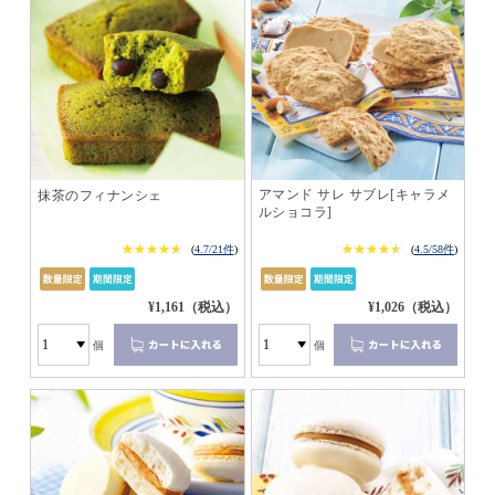
アマンド サレ サブレ[キャラメ
抹茶のフィナンシェ
ルショコラ]
★★★★★
★★★★★
★★★★★
★★★★★
(
4.7/21件
)
(
4.5/58件
)
¥1,161（税込）
¥1,026（税込）
個
個