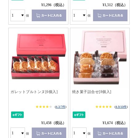
¥1,296（税込）
¥1,512（税込）
個
個
ガレットブルトンヌ[6個入]
焼き菓子詰合せ[8個入]
★★★★★
★★★★★
★★★★★
★★★★★
(
4.3/7件
)
(
4.9/10件
)
¥1,458（税込）
¥1,674（税込）
個
個