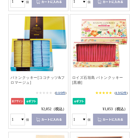
個
個
バトンクッキー[ココナッツ&フ
ロイズ石垣島 バトンクッキー
ロマージュ]
[黒糖]
★★★★★
★★★★★
★★★★★
★★★★★
(
0.0/0件
)
(
4.9/62件
)
¥2,052（税込）
¥1,053（税込）
個
個