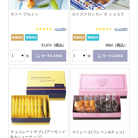
ガトー ブルトン
ロイズクロッカン オ ショコラ
★★★★★
★★★★★
★★★★★
★★★★★
(
4.8/8件
)
(
4.5/44件
)
¥1,674（税込）
¥864（税込）
個
個
チョコレートサブレ[アーモンド
マドレーヌ[プレーン&チョコ]
&カシューナッツ]