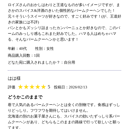
ロイズさんのおかしはわりと王道なものが多いイメージですが、ま
さかのスパイス&洋酒のきいた個性的なバームクーヘンでした！
元々そういうスイーツが好きなので、すごく好みです！(が、王道好
きの家族には不評)
パンとかもズッシリ詰まったカンパーニュとか好きなので、このバ
ームのみっしり感もこれまた好みでした。ハマる人はめちゃハマ
る、そんなバームクーヘンかと思います！
年齢：40代
性別：女性
商品購入回数：1回
どなた宛に購入されましたか？：自分用
はは様
★
★★★★★
★
★
★
★
5
評価
投稿日：2026/02/13
どうかこのままで
巷で人気のあるバームクーヘンとは全くの別物です。食感はずっし
りどっしり。フワフワを期待してはいけません。
北海道の別のお菓子屋さんにも、スパイスの効いたずっしり系バー
ムクーヘンがあり、どちらもこのままの路線で行って欲しいと願っ
てます。