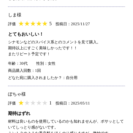
しま様
★
★★★★★
★
★
★
★
5
評価
投稿日：2025/11/27
とてもおいしい！
シナモンなどのスパイス系とのコメントを見て購入。
期待以上にすごく美味しかったです！！
またリピート予定です！
年齢：30代
性別：女性
商品購入回数：1回
どなた宛に購入されましたか？：自分用
ぽちゃ様
★
★★★★★
★
★
★
★
1
評価
投稿日：2025/05/11
期待はずれ
材料は良いものを使用しているのかも知れませんが、ポサッとして
いてしっとり感がないです。