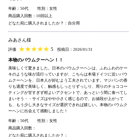
年齢：50代
性別：女性
商品購入回数：10回以上
どなた宛に購入されましたか？：自分用
みあさん様
★
★★★★★
★
★
★
★
5
評価
投稿日：2026/01/31
本物のバウムクーヘン！！
美味しくて驚きました。日本のバウムクーヘンは、ふわふわのケー
キのような味が流行っていますが、こちらは本場ドイツに近いバウ
ムクーヘンを、日本人が好むよう工夫されています。マジパンの香
りも適度で美味しく、触感もしっとりずっしり、周りのチョココー
ティングが甘すぎず程よいアクセントで、あっという間に食べてし
まいそう・・サイズはやや小さく感じるので、お値段が上がって
も、もう少し大きなサイズが選択できれば嬉しい。本物のバウムク
ーヘンに出会えて感動しました！
年齢：50代
性別：女性
商品購入回数：
どなた宛に購入されましたか？：