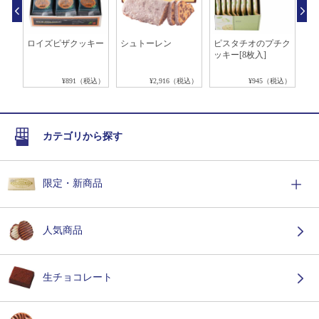
糖
ロイズピザクッキー
シュトーレン
ピスタチオのプチク
ク
ッキー[8枚入]
税込）
¥891（税込）
¥2,916（税込）
¥945（税込）
カテゴリから探す
限定・新商品
人気商品
生チョコレート