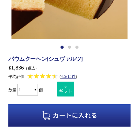
バウムクーヘン[シュヴァルツ]
¥1,836
（税込）
★★★★★
★★★★★
平均評価
(
4.5/15件
)
e
数量
個
ギフト