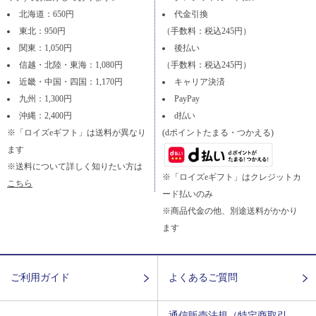
北海道：650円
代金引換
東北：950円
（手数料：税込245円）
関東：1,050円
後払い
信越・北陸・東海：1,080円
（手数料：税込245円）
近畿・中国・四国：1,170円
キャリア決済
九州：1,300円
PayPay
沖縄：2,400円
d払い
※「ロイズeギフト」は送料が異なり
(dポイントたまる・つかえる)
ます
※送料について詳しく知りたい方は
※「ロイズeギフト」はクレジットカ
こちら
ード払いのみ
※商品代金の他、別途送料がかかり
ます
ご利用ガイド
よくあるご質問
通信販売法規（特定商取引