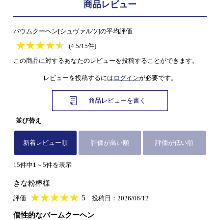
商品レビュー
バウムクーヘン[シュヴァルツ]の平均評価
★
★★★★★
★
★
★
★
(4.5/15件)
この商品に対するあなたのレビューを投稿することができます。
レビューを投稿するには
ログイン
が必要です。
商品レビューを書く
並び替え
新着レビュー順
評価が高い順
評価が低い順
15件中1～5件を表示
きな粉棒様
★
★★★★★
★
★
★
★
5
評価
投稿日：2026/06/12
個性的なバームクーヘン