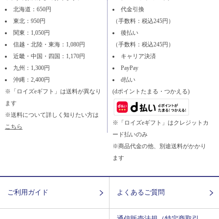
北海道：650円
代金引換
東北：950円
（手数料：税込245円）
関東：1,050円
後払い
信越・北陸・東海：1,080円
（手数料：税込245円）
近畿・中国・四国：1,170円
キャリア決済
九州：1,300円
PayPay
沖縄：2,400円
d払い
※「ロイズeギフト」は送料が異なり
(dポイントたまる・つかえる)
ます
※送料について詳しく知りたい方は
※「ロイズeギフト」はクレジットカ
こちら
ード払いのみ
※商品代金の他、別途送料がかかり
ます
ご利用ガイド
よくあるご質問
通信販売法規（特定商取引