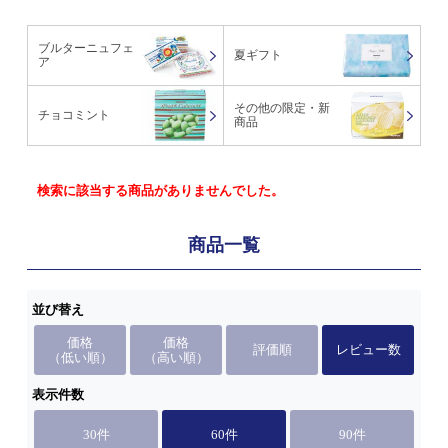
ブルターニュフェ
夏ギフト
ア
その他の限定・新
チョコミント
商品
検索に該当する商品がありませんでした。
商品一覧
並び替え
価格
価格
評価順
レビュー数
（低い順）
（高い順）
表示件数
30件
60件
90件