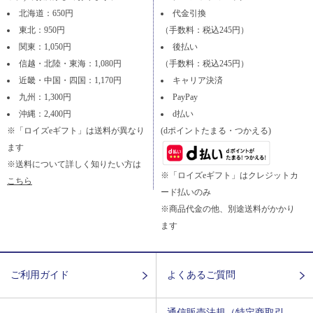
北海道：650円
代金引換
東北：950円
（手数料：税込245円）
関東：1,050円
後払い
信越・北陸・東海：1,080円
（手数料：税込245円）
近畿・中国・四国：1,170円
キャリア決済
九州：1,300円
PayPay
沖縄：2,400円
d払い
※「ロイズeギフト」は送料が異なり
(dポイントたまる・つかえる)
ます
※送料について詳しく知りたい方は
※「ロイズeギフト」はクレジットカ
こちら
ード払いのみ
※商品代金の他、別途送料がかかり
ます
ご利用ガイド
よくあるご質問
通信販売法規（特定商取引