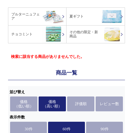
ブルターニュフェ
夏ギフト
ア
その他の限定・新
チョコミント
商品
検索に該当する商品がありませんでした。
商品一覧
並び替え
価格
価格
評価順
レビュー数
（低い順）
（高い順）
表示件数
30件
60件
90件