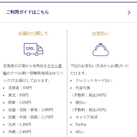
ご利用ガイドはこちら
お届けに関して
お支払い
北海道の工場から全商品を
ヤマト運
下記のお支払い方法からお選びいた
輸
のクール便(一部離島地域はゆうパ
だけます。
ック)でお届けしております。
クレジットカード払い
北海道：650円
代金引換
東北：950円
（手数料：税込245円）
関東：1,050円
後払い
信越・北陸・東海：1,080円
（手数料：税込245円）
近畿・中国・四国：1,170円
キャリア決済
九州：1,300円
PayPay
沖縄：2,400円
d払い