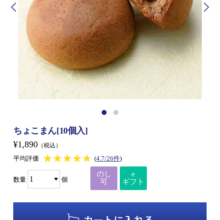
ちょこまん[10個入]
¥1,890
（税込）
★★★★★
★★★★★
平均評価
(
4.7/26件
)
のし
e
数量
個
可
ギフト