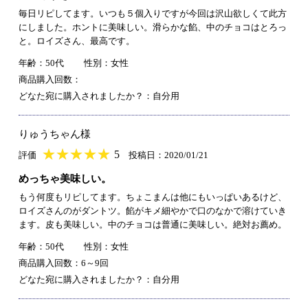
毎日リピしてます。いつも５個入りですが今回は沢山欲しくて此方
にしました。ホントに美味しい。滑らかな餡、中のチョコはとろっ
と。ロイズさん、最高です。
年齢：50代
性別：女性
商品購入回数：
どなた宛に購入されましたか？：自分用
りゅうちゃん様
★
★★★★★
★
★
★
★
5
評価
投稿日：2020/01/21
めっちゃ美味しい。
もう何度もリピしてます。ちょこまんは他にもいっぱいあるけど、
ロイズさんのがダントツ。餡がキメ細やかで口のなかで溶けていき
ます。皮も美味しい。中のチョコは普通に美味しい。絶対お薦め。
年齢：50代
性別：女性
商品購入回数：6～9回
どなた宛に購入されましたか？：自分用