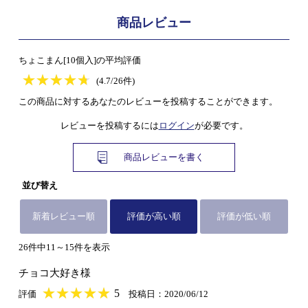
商品レビュー
ちょこまん[10個入]の平均評価
★
★★★★★
★
★
★
★
(4.7/26件)
この商品に対するあなたのレビューを投稿することができます。
レビューを投稿するには
ログイン
が必要です。
商品レビューを書く
並び替え
新着レビュー順
評価が高い順
評価が低い順
26件中11～15件を表示
チョコ大好き様
★
★★★★★
★
★
★
★
5
評価
投稿日：2020/06/12