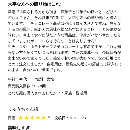
大事な方への贈り物はこれ!
職場で退職される方から頂き、洋菓子と和菓子の良いとこどりのこ
のちょこまん、それ以来自宅用に、大切な方への贈り物にと購入し
ています。 チョコレート商品はやはりロイズさんですね。豊かな
チョコの風味、白あんの風味を損なわずにチョコレートとの絶妙な
味わい。今まで食べた似たような商品は、中身がパサパサだったり
していましたが、こつらはそんなことはありません!
生チョコや、ポテトチップスチョコレートは有名ですが、これは知
らない方も多くていつも喜ばれます。本州の親戚へも、今回帰省が
出来ないので送りました。義父が甘い物が大好きで、父の日用にま
とめて注文しました! 自宅用は、勤務先の近くの店舗にて購入して
います。自分へのご褒美ですね。
年齢：40代
性別：女性
商品購入回数：6～9回
どなた宛に購入されましたか？：家族・親戚用
りゅうちゃん様
★
★★★★★
★
★
★
★
5
評価
投稿日：2020/05/31
美味しすぎ