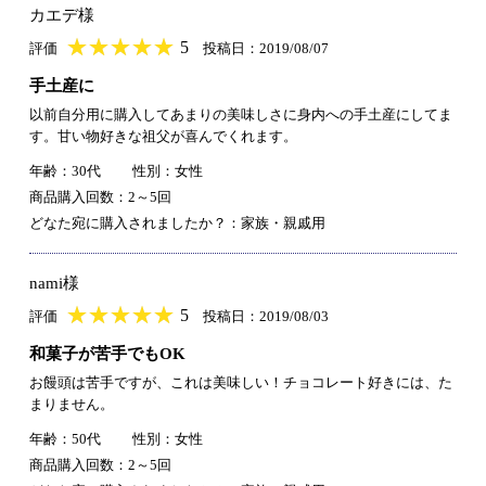
カエデ様
★
★★★★★
★
★
★
★
5
評価
投稿日：2019/08/07
手土産に
以前自分用に購入してあまりの美味しさに身内への手土産にしてま
す。甘い物好きな祖父が喜んでくれます。
年齢：30代
性別：女性
商品購入回数：2～5回
どなた宛に購入されましたか？：家族・親戚用
nami様
★
★★★★★
★
★
★
★
5
評価
投稿日：2019/08/03
和菓子が苦手でもOK
お饅頭は苦手ですが、これは美味しい！チョコレート好きには、た
まりません。
年齢：50代
性別：女性
商品購入回数：2～5回