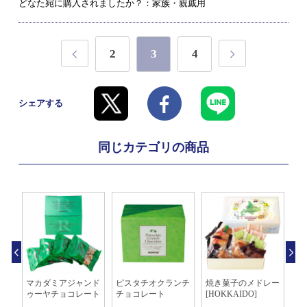
どなた宛に購入されましたか？：家族・親戚用
2
3
4
シェアする
同じカテゴリの商品
ラ
マカダミアジャンド
ピスタチオクランチ
焼き菓子のメドレー
ロ
ゥーヤチョコレート
チョコレート
[HOKKAIDO]
バ