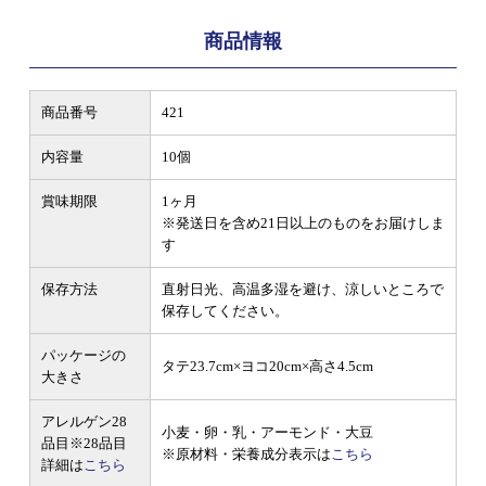
商品情報
商品番号
421
内容量
10個
賞味期限
1ヶ月
※発送日を含め21日以上のものをお届けしま
す
保存方法
直射日光、高温多湿を避け、涼しいところで
保存してください。
パッケージの
タテ23.7cm×ヨコ20cm×高さ4.5cm
大きさ
アレルゲン28
小麦・卵・乳・アーモンド・大豆
品目
※28品目
※原材料・栄養成分表示は
こちら
詳細は
こちら