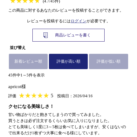
★
★★★★★
★
★
★
★
(4.7/45件)
この商品に対するあなたのレビューを投稿することができます。
レビューを投稿するには
ログイン
が必要です。
商品レビューを書く
並び替え
新着レビュー順
評価が高い順
評価が低い順
45件中1～5件を表示
apricot様
★
★★★★★
★
★
★
★
5
評価
投稿日：2026/04/16
クセになる美味しさ！
甘い物ばかりだと飽きてしまうので買ってみました。
買うときは必ず注文するくらいお気に入りになりました。
とても美味しく1度に3～5枚は食べてしまいますが、安くはないの
で出来るだけ1枚ずつ大事に食べる様にしています。