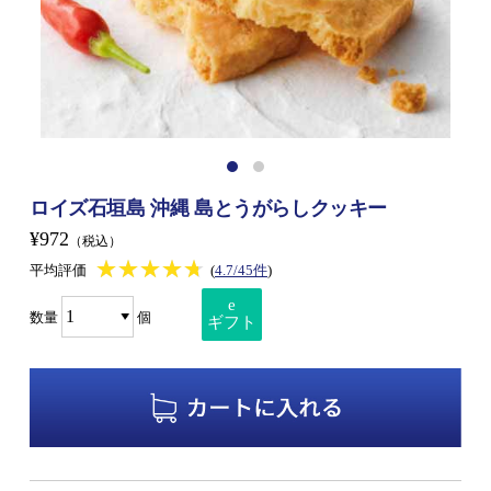
ロイズ石垣島 沖縄 島とうがらしクッキー
¥972
（税込）
★★★★★
★★★★★
平均評価
(
4.7/45件
)
e
数量
個
ギフト