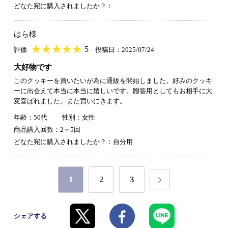
どなた宛に購入されましたか？：
はら様
★
★★★★★
★
★
★
★
5
評価
投稿日：2025/07/24
大好物です
このクッキーを買いたいが為に通販を開始しました。好みのクッキ
ーに出会えて本当に本当に嬉しいです。贈答用としてもお相手に大
変喜ばれました。また買いにきます。
年齢：50代
性別：女性
商品購入回数：2～5回
どなた宛に購入されましたか？：自分用
1
2
3
シェアする