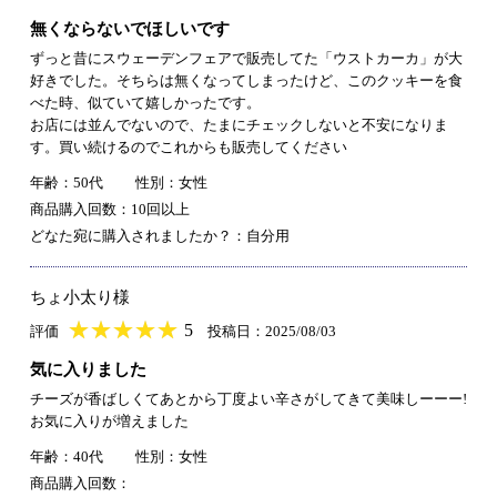
無くならないでほしいです
ずっと昔にスウェーデンフェアで販売してた「ウストカーカ」が大
好きでした。そちらは無くなってしまったけど、このクッキーを食
べた時、似ていて嬉しかったです。
お店には並んでないので、たまにチェックしないと不安になりま
す。買い続けるのでこれからも販売してください
年齢：50代
性別：女性
商品購入回数：10回以上
どなた宛に購入されましたか？：自分用
ちょ小太り様
★
★★★★★
★
★
★
★
5
評価
投稿日：2025/08/03
気に入りました
チーズが香ばしくてあとから丁度よい辛さがしてきて美味しーーー!
お気に入りが増えました
年齢：40代
性別：女性
商品購入回数：