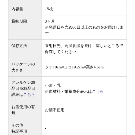
内容量
15枚
賞味期限
3ヶ月
※発送日を含め60日以上のものをお届けしま
す
保存方法
直射日光、高温多湿を避け、涼しいところで
保存してください。
パッケージの
タテ10cm×ヨコ19.2cm×高さ4.6cm
大きさ
アレルゲン28
小麦・乳
品目
※28品目
※原材料・栄養成分表示は
こちら
詳細は
こちら
お酒使用の有
お酒不使用
無
その他
-
特記事項