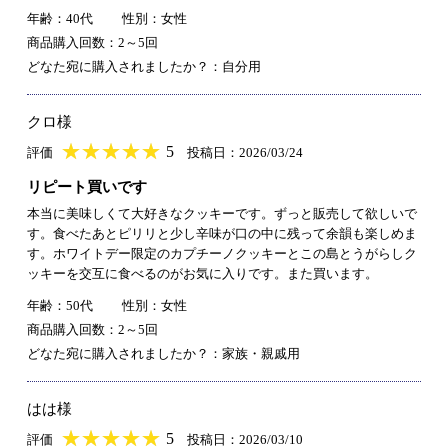
年齢：40代
性別：女性
商品購入回数：2～5回
どなた宛に購入されましたか？：自分用
クロ様
★
★★★★★
★
★
★
★
5
評価
投稿日：2026/03/24
リピート買いです
本当に美味しくて大好きなクッキーです。ずっと販売して欲しいで
す。食べたあとピリリと少し辛味が口の中に残って余韻も楽しめま
す。ホワイトデー限定のカプチーノクッキーとこの島とうがらしク
ッキーを交互に食べるのがお気に入りです。また買います。
年齢：50代
性別：女性
商品購入回数：2～5回
どなた宛に購入されましたか？：家族・親戚用
はは様
★
★★★★★
★
★
★
★
5
評価
投稿日：2026/03/10