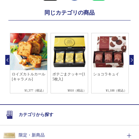
同じカテゴリの商品
]
ロイズカトルカール
ポテごまクッキー[1
ショコラキュイ
ク
[キャラメル]
5枚入]
税込）
¥1,377（税込）
¥810（税込）
¥1,188（税込）
カテゴリから探す
限定・新商品