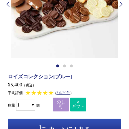
ロイズコレクション[ブルー]
¥5,400
（税込）
★★★★★
★★★★★
平均評価
(
5.0/39件
)
のし
e
数量
個
可
ギフト