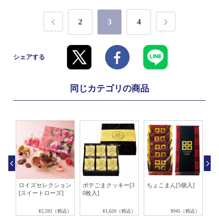
2
3
4
シェアする
同じカテゴリの商品
ギフ
ロイズセレクション
ポテごまクッキー[3
ちょこまん[5個入]
ロ
[スイートローズ]
0枚入]
[
税込）
¥2,592（税込）
¥1,620（税込）
¥945（税込）