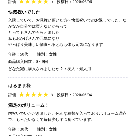
★
★★★★★
★
★
★
★
5
評価
投稿日：2020/06/06
快気祝いでした
入院していて、お見舞い頂いた方へ快気祝いでのお返しでした。な
かなか自分では買えないからって
とっても喜んでもらえました
私もおかげさんで元気になり
やっぱり美味しい物食べると心も体も元気になります
年齢：50代
性別：女性
商品購入回数：6～9回
どなた宛に購入されましたか？：友人・知人用
はるまま様
★
★★★★★
★
★
★
★
5
評価
投稿日：2020/06/04
満足のボリューム！
内祝いでいただきました。色んな種類が入っておりボリューム満点
で、もったいなくて毎日少しずつ食べています。
年齢：30代
性別：女性