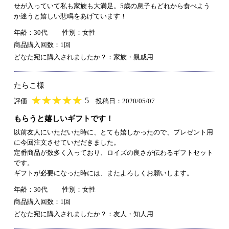
せが入っていて私も家族も大満足。5歳の息子もどれから食べよう
か迷うと嬉しい悲鳴をあげています！
年齢：30代
性別：女性
商品購入回数：1回
どなた宛に購入されましたか？：家族・親戚用
たらこ様
★
★★★★★
★
★
★
★
5
評価
投稿日：2020/05/07
もらうと嬉しいギフトです！
以前友人にいただいた時に、とても嬉しかったので、プレゼント用
に今回注文させていだだきました。
定番商品が数多く入っており、ロイズの良さが伝わるギフトセット
です。
ギフトが必要になった時には、またよろしくお願いします。
年齢：30代
性別：女性
商品購入回数：1回
どなた宛に購入されましたか？：友人・知人用