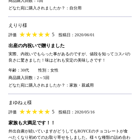
商品購入回数：1回
どなた宛に購入されましたか？：自分用
えりり様
★
★★★★★
★
★
★
★
5
評価
投稿日：2020/06/01
出産の内祝いで贈りました
実際、内祝いでもらった事があるのですが、値段を知ってコスパの
良さに驚きました！味はどれも安定の美味しさです！
年齢：30代
性別：女性
商品購入回数：2～5回
どなた宛に購入されましたか？：家族・親戚用
まゆねぇ様
★
★★★★★
★
★
★
★
5
評価
投稿日：2020/05/16
家族も大満足です！！
外出自粛が続いていますがどうしてもROYCEのチョコレートが食
べたくなり初めてのお取り寄せをしました。様々な種類の詰め合わ