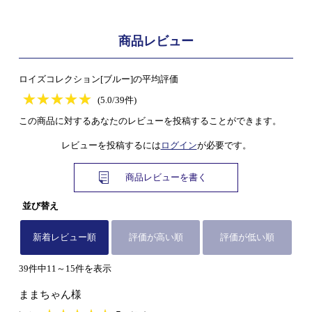
商品レビュー
ロイズコレクション[ブルー]の平均評価
★
★★★★★
★
★
★
★
(5.0/39件)
この商品に対するあなたのレビューを投稿することができます。
レビューを投稿するには
ログイン
が必要です。
商品レビューを書く
並び替え
新着レビュー順
評価が高い順
評価が低い順
39件中11～15件を表示
ままちゃん様