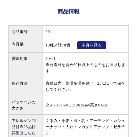
商品情報
商品番号
90
内容量
10種／計78個
中身を見る
賞味期限
3ヶ月
※発送日を含め60日以上のものをお届けしま
す
保存方法
直射日光、高温多湿を避け、25℃以下で保存
してください。
パッケージの
タテ20.7cm×ヨコ26.5cm×高さ6.6cm
大きさ
アレルゲン28
くるみ・小麦・卵・乳・アーモンド・カシュ
品目
※28品目
ーナッツ・大豆・マカダミアナッツ・ゼラチ
詳細は
こちら
ン