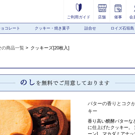
ご利用ガイド
店舗
催事
会
チョコレート
クッキー・焼き菓子
詰合せ
ロイズ石垣島
せの商品一覧
クッキーズ[20枚入]
バターの香りとコク
キー
香り高い醗酵バターな
に仕上げたクッキー。 
ーン]、マカダミアナ