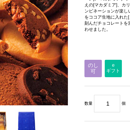
えの[マカダミア]、カ
ンビネーションが楽しい
をココア生地に入れた[
刻んだチョコレートを混
わせました。
のし
e
ギフト
可
数量
個