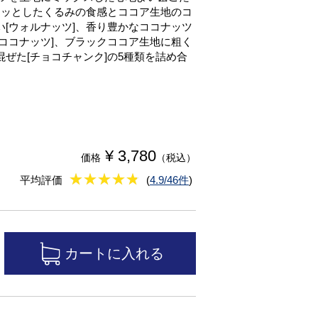
リッとしたくるみの食感とココア生地のコ
[ウォルナッツ]、香り豊かなココナッツ
ココナッツ]、ブラックココア生地に粗く
ぜた[チョコチャンク]の5種類を詰め合
¥ 3,780
価格
（税込）
★
★★★★★
★
★
★
★
平均評価
(
4.9/46件
)