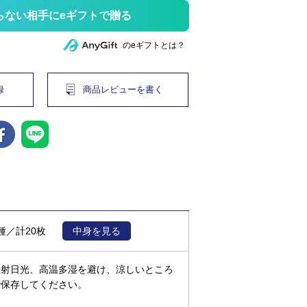
らない相手にeギフトで贈る
のeギフトとは？
録
商品レビューを書く
種／計20枚
中身を見る
直射日光、高温多湿を避け、涼しいところ
で保存してください。