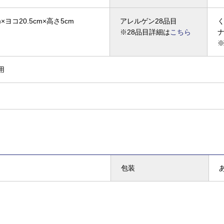
×ヨコ20.5cm×高さ5cm
アレルゲン28品目
※28品目詳細は
こちら
用
包装