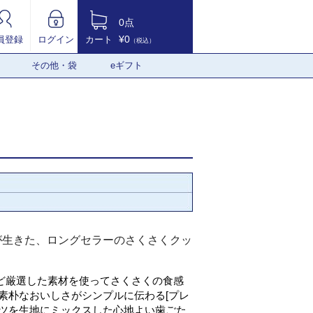
0点
¥0
員登録
ログイン
カート
（税込）
その他・袋
eギフト
が生きた、ロングセラーのさくさくクッ
ど厳選した素材を使ってさくさくの食感
素朴なおいしさがシンプルに伝わる[プレ
ッツを生地にミックスした心地よい歯ごた