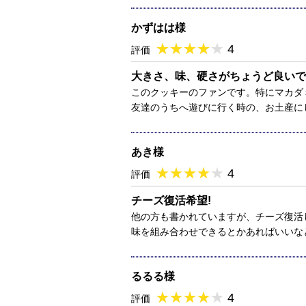
かずはは様
★
★★★★★
★
★
★
★
4
評価
大きさ、味、硬さがちょうど良いで
このクッキーのファンです。特にマカダ
友達のうちへ遊びに行く時の、お土産に
あき様
★
★★★★★
★
★
★
★
4
評価
チーズ復活希望!
他の方も書かれていますが、チーズ復活
味を組み合わせできるとかあればいいな
るるる様
★
★★★★★
★
★
★
★
4
評価