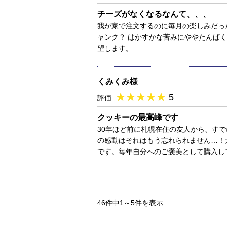
チーズがなくなるなんて、、、
我が家で注文するのに毎月の楽しみだっ
ャンク？ はかすかな苦みにややたんぱ
望します。
くみくみ様
★
★★★★★
★
★
★
★
5
評価
クッキーの最高峰です
30年ほど前に札幌在住の友人から、す
の感動はそれはもう忘れられません…！
です。毎年自分へのご褒美として購入し
46件中1～5件を表示