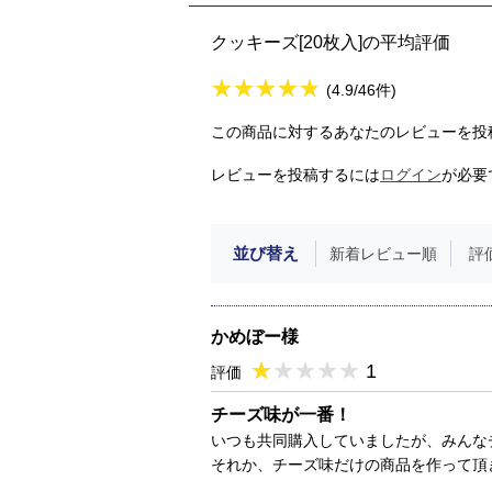
クッキーズ[20枚入]の平均評価
★
★★★★★
★
★
★
★
(4.9/46件)
この商品に対するあなたのレビューを投
レビューを投稿するには
ログイン
が必要
並び替え
新着レビュー順
評
かめぼー様
★
★★★★★
★
★
★
★
1
評価
チーズ味が一番！
いつも共同購入していましたが、みんな
それか、チーズ味だけの商品を作って頂