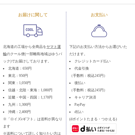
お届けに関して
お支払い
北海道の工場から全商品を
ヤマト運
下記のお支払い方法からお選びいた
輸
のクール便(一部離島地域はゆうパ
だけます。
ック)でお届けしております。
クレジットカード払い
北海道：650円
代金引換
東北：950円
（手数料：税込245円）
関東：1,050円
後払い
信越・北陸・東海：1,080円
（手数料：税込245円）
近畿・中国・四国：1,170円
キャリア決済
九州：1,300円
PayPay
沖縄：2,400円
d払い
※「ロイズeギフト」は送料が異なり
(dポイントたまる・つかえる)
ます
※送料について詳しく知りたい方は