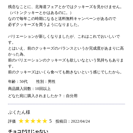
残念なことに、北海道フェアとかではクッキーズを見かけません。
（バトンクッキーとかはあるのに。）
なので毎年この時期になると送料無料キャンペーンがあるので
必ずクッキーズを買うようになりました。
バリエーションが新しくなりましたが、これはこれでおいしいで
す。
とはいえ、前のクッキーズのバランスというか完成度があまりに高
かった為、
前のバリエーションのクッキーズも欲しいなという気持ちもありま
す。
前のクッキーズはいくら食べても飽きないという感じでしたから。
年齢：50代
性別：男性
商品購入回数：10回以上
どなた宛に購入されましたか？：自分用
ぷくたん様
★
★★★★★
★
★
★
★
5
評価
投稿日：2022/04/24
チョコだけじゃない