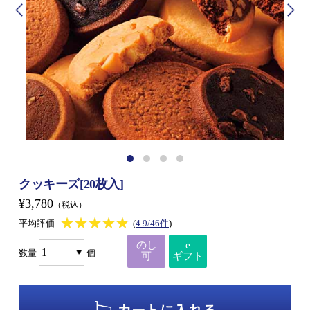
クッキーズ[20枚入]
¥3,780
（税込）
★★★★★
★★★★★
平均評価
(
4.9/46件
)
のし
e
数量
個
可
ギフト