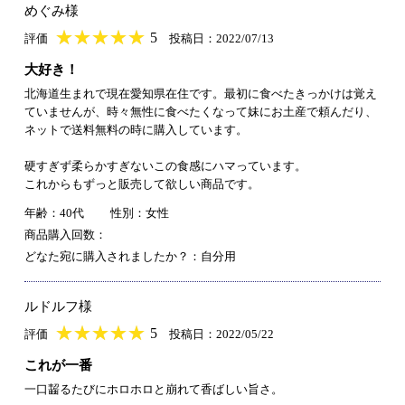
めぐみ様
★
★★★★★
★
★
★
★
5
評価
投稿日：2022/07/13
大好き！
北海道生まれで現在愛知県在住です。最初に食べたきっかけは覚え
ていませんが、時々無性に食べたくなって妹にお土産で頼んだり、
ネットで送料無料の時に購入しています。
硬すぎず柔らかすぎないこの食感にハマっています。
これからもずっと販売して欲しい商品です。
年齢：40代
性別：女性
商品購入回数：
どなた宛に購入されましたか？：自分用
ルドルフ様
★
★★★★★
★
★
★
★
5
評価
投稿日：2022/05/22
これが一番
一口齧るたびにホロホロと崩れて香ばしい旨さ。