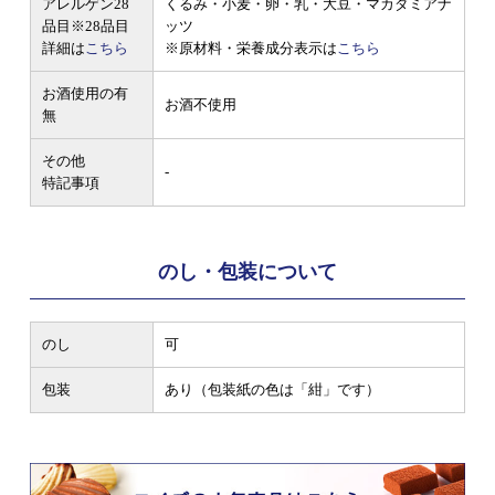
アレルゲン28
くるみ・小麦・卵・乳・大豆・マカダミアナ
品目
※28品目
ッツ
詳細は
こちら
※原材料・栄養成分表示は
こちら
お酒使用の有
お酒不使用
無
その他
-
特記事項
のし・包装について
のし
可
包装
あり（包装紙の色は「紺」です）