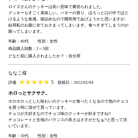
ロイズさんのクッキーは良い意味で裏切られました。
クッキーもすごく美味しい。バターの香り、ほろっと口の中でほど
けるような食感。箱詰めなので贈答用であげようかと思いますが、
結局私のお腹に全ておさまってしまいます。食べすぎてしまうのが
困ってしまいます。
年齢：40代
性別：女性
商品購入回数：2～5回
どなた宛に購入されましたか？：自分用
ななこ様
★
★★★★★
★
★
★
★
5
評価
投稿日：2022/02/04
ホロっとサクサク。
ホロホロっとした味わいのクッキーが食べたくなるので他のチョコ
を買う時に混ぜて買っています。
チョコが大好きなのでチョコ味のクッキーが好きですね!!
チョコレートと生地のバランスの良さはさすがだなぁ!!と思って頂
いています。
年齢：50代
性別：女性