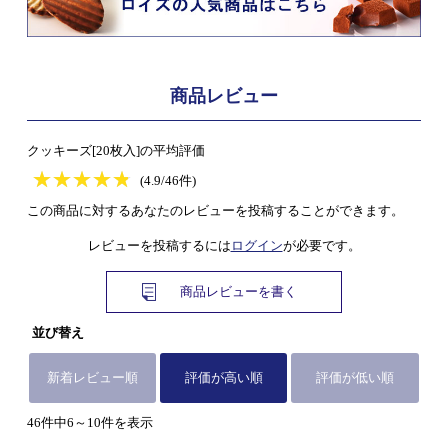
商品レビュー
クッキーズ[20枚入]の平均評価
★
★★★★★
★
★
★
★
(4.9/46件)
この商品に対するあなたのレビューを投稿することができます。
レビューを投稿するには
ログイン
が必要です。
商品レビューを書く
並び替え
新着レビュー順
評価が高い順
評価が低い順
46件中6～10件を表示