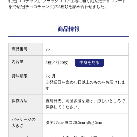
れた[ココナッツ]、ブラックココア生地に粗く刻んだチョコレート
を混ぜた[チョコチャンク]の5種類を詰め合わせました。
商品情報
商品番号
25
内容量
5種／計20枚
中身を見る
賞味期限
2ヶ月
※発送日を含め45日以上のものをお届けしま
す
保存方法
直射日光、高温多湿を避け、涼しいところで
保存してください。
パッケージの
タテ27cm×ヨコ20.5cm×高さ5cm
大きさ