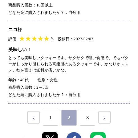
商品購入回数：10回以上
どなた宛に購入されましたか？：自分用
ニコ様
★
★★★★★
★
★
★
★
5
評価
投稿日：2022/02/03
美味しい！
とっても美味しいクッキーです。サクサクで軽い食感で、でもバタ
ーがしっかり感じられる高級感のあるクッキーです。かなりオスス
メ。欲を言えば送料が痛いかな。
年齢：40代
性別：女性
商品購入回数：2～5回
どなた宛に購入されましたか？：自分用
1
2
3