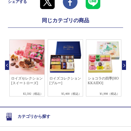
シェアする
同じカテゴリの商品
ョコ
ロイズセレクション
ロイズコレクション
ショコラの四季[HO
焼
[スイートローズ]
[ブルー]
KKAIDO]
[H
税込）
¥2,592（税込）
¥5,400（税込）
¥1,998（税込）
カテゴリから探す