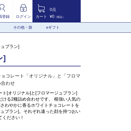
0点
¥0
員登録
ログイン
カート
（税込）
その他・袋
eギフト
ュブラン]
]
チョコレート「オリジナル」と「フロマ
め合わせ
ト[オリジナル]と[フロマージュブラン]
だける2種詰め合わせです。 根強い人気の
がさわやかに香るホワイトチョコレートを
ジュブラン]。それぞれ違った顔を持つおい
てください！