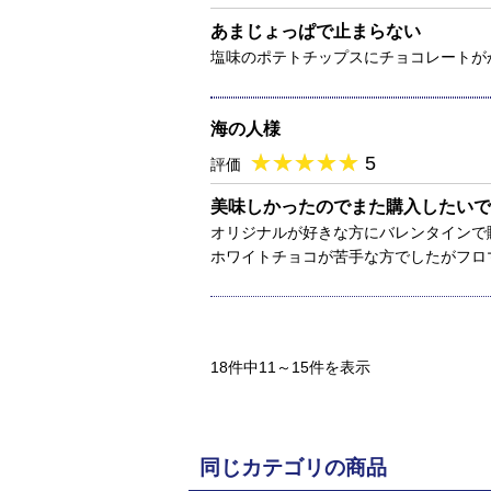
あまじょっぱで止まらない
塩味のポテトチップスにチョコレートが
海の人様
★
★★★★★
★
★
★
★
5
評価
美味しかったのでまた購入したいで
オリジナルが好きな方にバレンタインで
ホワイトチョコが苦手な方でしたがフロ
18件中11～15件を表示
同じカテゴリの商品