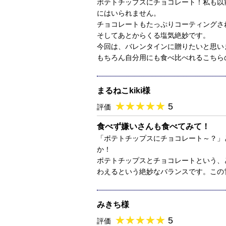
ポテトチップスにチョコレート！私も以
にはいられません。
チョコレートもたっぷりコーティングさ
そしてあとからくる塩気絶妙です。
今回は、バレンタインに贈りたいと思い
もちろん自分用にも食べ比べれるこちら
まるねこkiki様
★
★★★★★
★
★
★
★
5
評価
食べず嫌いさんも食べてみて！
「ポテトチップスにチョコレート～？」
か！
ポテトチップスとチョコレートという、
わえるという絶妙なバランスです。この
みきち様
★
★★★★★
★
★
★
★
5
評価