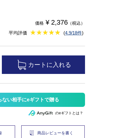
¥ 2,376
価格
（税込）
★
★★★★★
★
★
★
★
平均評価
(
4.9/18件
)
らない相手にeギフトで贈る
のeギフトとは？
録
商品レビューを書く