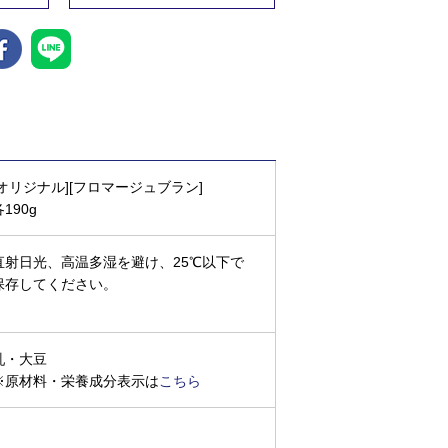
[オリジナル][フロマージュブラン]
各190g
直射日光、高温多湿を避け、25℃以下で
保存してください。
乳・大豆
※原材料・栄養成分表示は
こちら