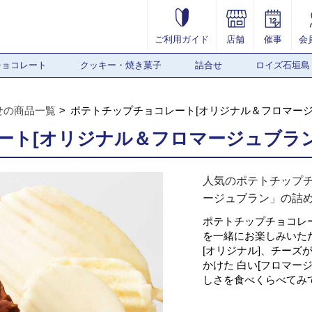
ご利用ガイド
店舗
催事
会
チョコレート
クッキー・焼き菓子
詰合せ
ロイズ石垣島
せの商品一覧
ポテトチップチョコレート[オリジナル＆フロマージ
ート[オリジナル＆フロマージュブラン
人気のポテトチップ
ージュブラン」の詰
ポテトチップチョコレー
を一緒にお楽しみいた
[オリジナル]、チーズ
かけた 白い[フロマー
しさを食べくらべてみ