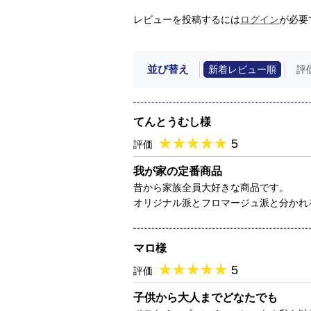
レビューを投稿するには
ログイン
が必要
並び替え
新着レビュー順
評
てんとうむし様
★
★★★★★
★
★
★
★
5
評価
我が家の定番商品
昔から家族全員大好きな商品です。
オリジナル派とフロマージュ派と分かれ
マロ様
★
★★★★★
★
★
★
★
5
評価
子供から大人までどなたでも