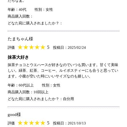
たらなぁ。
年齢：40代
性別：女性
商品購入回数：
どなた宛に購入されましたか？：
たまちゃん様
★
★★★★★
★
★
★
★
5
評価
投稿日：2025/02/24
抹茶大好き
抹茶チョコとウエハースが好きなのでいつも買います。甘くて美味
しい。緑茶、紅茶、コーヒー、ルイボスティーにも合うと思ってい
ます。小腹が空いた時にいいサイズなのも嬉しい。
年齢：60代以上
性別：女性
商品購入回数：10回以上
どなた宛に購入されましたか？：自分用
good様
★
★★★★★
★
★
★
★
5
評価
投稿日：2021/10/13