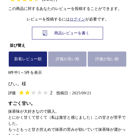
この商品に対するあなたのレビューを投稿することができます。
レビューを投稿するには
ログイン
が必要です。
商品レビューを書く
並び替え
新着レビュー順
評価が高い順
評価が低い順
8件中1～5件を表示
ぴぃ。様
★
★★★★★
★
★
★
★
2
評価
投稿日：2025/09/21
すごく甘い。
抹茶味が大好きなので購入。
とにかく甘くて甘くて（私は激甘と感じました）この甘さが苦手で
した。
もっともっと甘さ控えめで抹茶の苦みが効いていて抹茶味が濃かっ