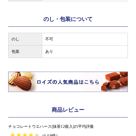
のし・包装について
のし
不可
包装
あり
商品レビュー
チョコレートウエハース[抹茶12個入]の平均評価
★
★★★★★
★
★
★
★
(4.4/8件)