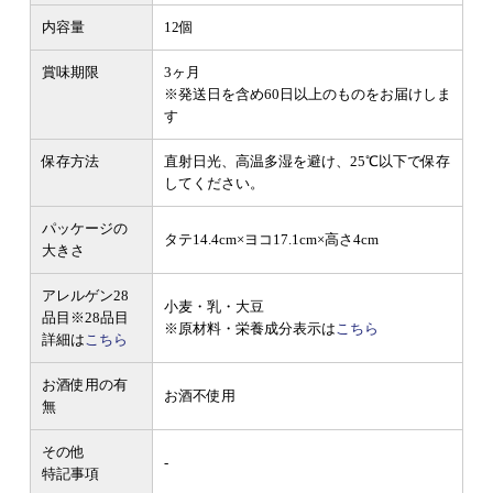
内容量
12個
賞味期限
3ヶ月
※発送日を含め60日以上のものをお届けしま
す
保存方法
直射日光、高温多湿を避け、25℃以下で保存
してください。
パッケージの
タテ14.4cm×ヨコ17.1cm×高さ4cm
大きさ
アレルゲン28
小麦・乳・大豆
品目
※28品目
※原材料・栄養成分表示は
こちら
詳細は
こちら
お酒使用の有
お酒不使用
無
その他
-
特記事項