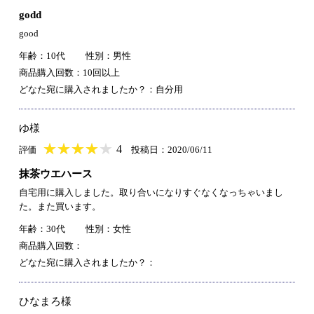
godd
good
年齢：10代
性別：男性
商品購入回数：10回以上
どなた宛に購入されましたか？：自分用
ゆ様
★
★★★★★
★
★
★
★
4
評価
投稿日：2020/06/11
抹茶ウエハース
自宅用に購入しました。取り合いになりすぐなくなっちゃいまし
た。また買います。
年齢：30代
性別：女性
商品購入回数：
どなた宛に購入されましたか？：
ひなまろ様