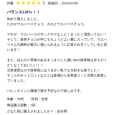
★
★★★★★
★
★
★
★
5
評価
投稿日：2020/02/08
バランス120%！！
初めて購入しました。
たかがウエハースチョコ、されどウエハースチョコ。
ですが、ウエハースのサックサクなこと！まったく湿気ってない！
そして、抹茶チョコが中にもちょうどよい量に入っていて、ウエハ
ースとの調和が最大に感じられるように計算され尽くしていると思
います！
また、ほんのり苦味のあるすっきりした濃いめの抹茶味は甘さがく
どくなくておいしい！！
元茶道部なので抹茶味にはうるさい私でも大好きな味でした！
そこらのキット◯ットなどとは食感から全然違う！と旦那も絶賛し
ていました。
バレンタインに職場で渡す予定なので楽しみです。
年齢：30代
性別：女性
商品購入回数：1回
どなた宛に購入されましたか？：自分用