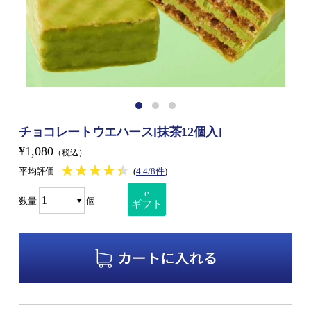
チョコレートウエハース[抹茶12個入]
¥1,080
（税込）
★★★★★
★★★★★
平均評価
(
4.4/8件
)
e
数量
個
ギフト