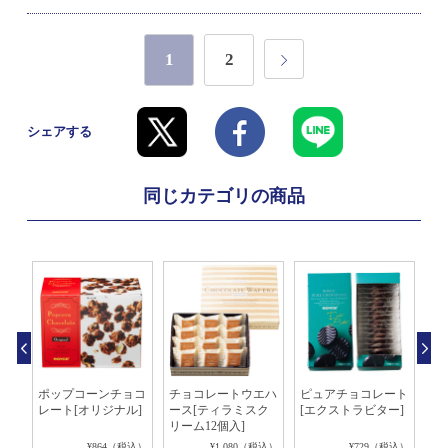
1
2
シェアする
同じカテゴリの商品
う
ポップコーンチョコ
チョコレートウエハ
ピュアチョコレート
ピ
レート[オリジナル]
ース[ティラミスク
[エクストラビター]
[
リーム12個入]
ク
ト]
税込）
¥864（税込）
¥1,080（税込）
¥729（税込）