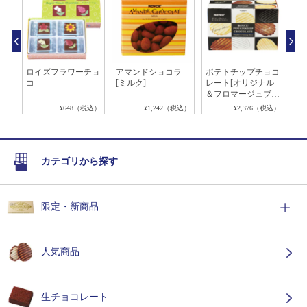
ート
ロイズフラワーチョ
アマンドショコラ
ポテトチップチョコ
ロ
コ
[ミルク]
レート[オリジナル
バ
＆フロマージュブラ
ン]
税込）
¥648（税込）
¥1,242（税込）
¥2,376（税込）
カテゴリから探す
限定・新商品
人気商品
生チョコレート