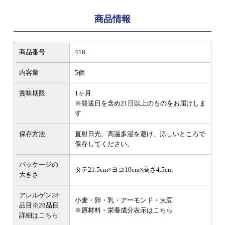
商品情報
商品番号
418
内容量
5個
賞味期限
1ヶ月
※発送日を含め21日以上のものをお届けしま
す
保存方法
直射日光、高温多湿を避け、涼しいところで
保存してください。
パッケージの
タテ21.5cm×ヨコ10cm×高さ4.5cm
大きさ
アレルゲン28
小麦・卵・乳・アーモンド・大豆
品目
※28品目
※原材料・栄養成分表示は
こちら
詳細は
こちら