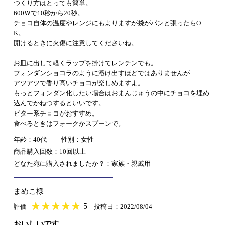
つくり方はとっても簡単。
600Ｗで10秒から20秒。
チョコ自体の温度やレンジにもよりますが袋がパンと張ったらO
K。
開けるときに火傷に注意してくださいね。
お皿に出して軽くラップを掛けてレンチンでも。
フォンダンショコラのように溶け出すほどではありませんが
アツアツで香り高いチョコが楽しめますよ。
もっとフォンダン化したい場合はおまんじゅうの中にチョコを埋め
込んでかねつするといいです。
ビター系チョコがおすすめ。
食べるときはフォークかスプーンで。
年齢：40代
性別：女性
商品購入回数：10回以上
どなた宛に購入されましたか？：家族・親戚用
まめこ様
★
★★★★★
★
★
★
★
5
評価
投稿日：2022/08/04
おいしいです。