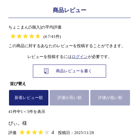
商品レビュー
ちょこまん[5個入]の平均評価
★
★★★★★
★
★
★
★
(4.7/41件)
この商品に対するあなたのレビューを投稿することができます。
レビューを投稿するには
ログイン
が必要です。
商品レビューを書く
並び替え
新着レビュー順
評価が高い順
評価が低い順
41件中1～5件を表示
ぴぃ。様
★
★★★★★
★
★
★
★
4
評価
投稿日：2025/11/28