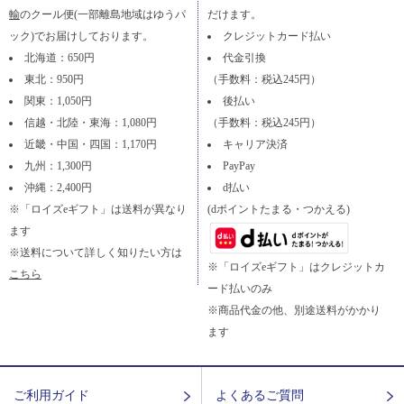
輸
のクール便(一部離島地域はゆうパ
だけます。
ック)でお届けしております。
クレジットカード払い
北海道：650円
代金引換
東北：950円
（手数料：税込245円）
関東：1,050円
後払い
信越・北陸・東海：1,080円
（手数料：税込245円）
近畿・中国・四国：1,170円
キャリア決済
九州：1,300円
PayPay
沖縄：2,400円
d払い
※「ロイズeギフト」は送料が異なり
(dポイントたまる・つかえる)
ます
※送料について詳しく知りたい方は
※「ロイズeギフト」はクレジットカ
こちら
ード払いのみ
※商品代金の他、別途送料がかかり
ます
ご利用ガイド
よくあるご質問