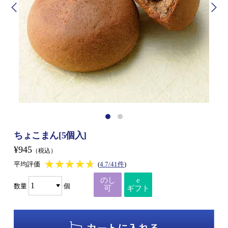
ちょこまん[5個入]
¥945
（税込）
★★★★★
★★★★★
平均評価
(
4.7/41件
)
のし
e
数量
個
可
ギフト