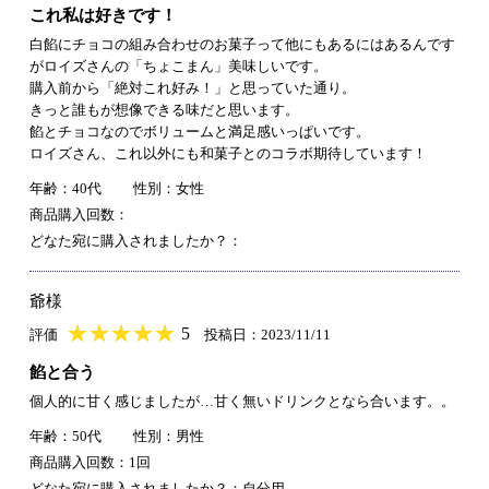
これ私は好きです！
白餡にチョコの組み合わせのお菓子って他にもあるにはあるんです
がロイズさんの「ちょこまん」美味しいです。
購入前から「絶対これ好み！」と思っていた通り。
きっと誰もが想像できる味だと思います。
餡とチョコなのでボリュームと満足感いっぱいです。
ロイズさん、これ以外にも和菓子とのコラボ期待しています！
年齢：40代
性別：女性
商品購入回数：
どなた宛に購入されましたか？：
爺様
★
★★★★★
★
★
★
★
5
評価
投稿日：2023/11/11
餡と合う
個人的に甘く感じましたが…甘く無いドリンクとなら合います。。
年齢：50代
性別：男性
商品購入回数：1回
どなた宛に購入されましたか？：自分用