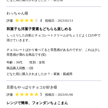
わっちゃん様
★
★★★★★
★
★
★
★
4
評価
投稿日：2023/02/13
和菓子も洋菓子要素もどちらも楽しめる
しっとりした白餡とチョコレートクリームがちょうどよく口の中で
溶けていきます。
チョコレートばかり食べてると罪悪感があるのですが、これは少し
罪悪感が薄れる商品です(笑)
年齢：30代
性別：女性
商品購入回数：1回
どなた宛に購入されましたか？：家族・親戚用
旦那もやっぱりチョコが好き様
★
★★★★★
★
★
★
★
5
評価
投稿日：2023/01/06
レンジで簡単、フォンダンちょこまん