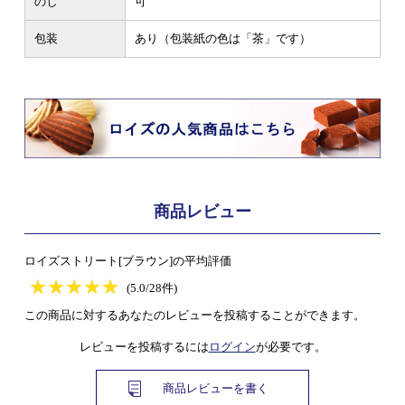
のし
可
包装
あり（包装紙の色は「茶」です）
商品レビュー
ロイズストリート[ブラウン]の平均評価
★
★★★★★
★
★
★
★
(5.0/28件)
この商品に対するあなたのレビューを投稿することができます。
レビューを投稿するには
ログイン
が必要です。
商品レビューを書く