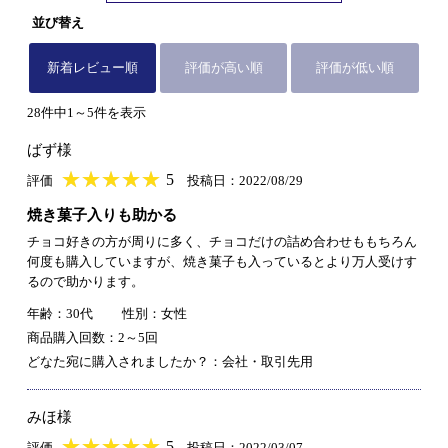
並び替え
新着レビュー順
評価が高い順
評価が低い順
28件中1～5件を表示
ばず様
★
★★★★★
★
★
★
★
5
評価
投稿日：2022/08/29
焼き菓子入りも助かる
チョコ好きの方が周りに多く、チョコだけの詰め合わせももちろん
何度も購入していますが、焼き菓子も入っているとより万人受けす
るので助かります。
年齢：30代
性別：女性
商品購入回数：2～5回
どなた宛に購入されましたか？：会社・取引先用
みほ様
★
★★★★★
★
★
★
★
5
評価
投稿日：2022/03/07