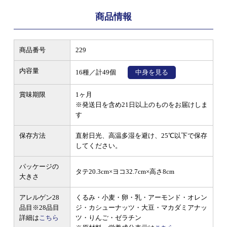
商品情報
商品番号
229
内容量
16種／計49個
中身を見る
賞味期限
1ヶ月
※発送日を含め21日以上のものをお届けしま
す
保存方法
直射日光、高温多湿を避け、25℃以下で保存
してください。
パッケージの
タテ20.3cm×ヨコ32.7cm×高さ8cm
大きさ
アレルゲン28
くるみ・小麦・卵・乳・アーモンド・オレン
品目
※28品目
ジ・カシューナッツ・大豆・マカダミアナッ
詳細は
こちら
ツ・りんご・ゼラチン