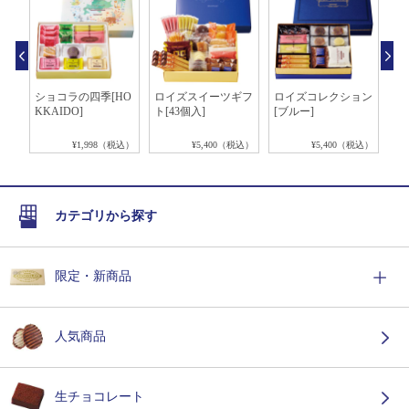
ィッ
ショコラの四季[HO
ロイズスイーツギフ
ロイズコレクション
フ
合
KKAIDO]
ト[43個入]
[ブルー]
ー
税込）
¥1,998（税込）
¥5,400（税込）
¥5,400（税込）
カテゴリから探す
限定・新商品
人気商品
生チョコレート