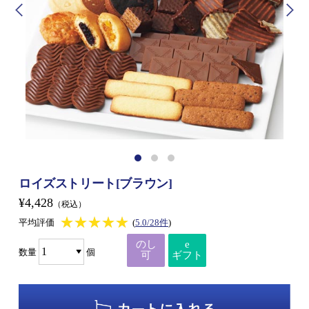
ロイズストリート[ブラウン]
¥4,428
（税込）
★★★★★
★★★★★
平均評価
(
5.0/28件
)
のし
e
数量
個
可
ギフト