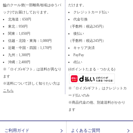
輸
のクール便(一部離島地域はゆうパ
だけます。
ック)でお届けしております。
クレジットカード払い
北海道：650円
代金引換
東北：950円
（手数料：税込245円）
関東：1,050円
後払い
信越・北陸・東海：1,080円
（手数料：税込245円）
近畿・中国・四国：1,170円
キャリア決済
九州：1,300円
PayPay
沖縄：2,400円
d払い
※「ロイズeギフト」は送料が異なり
(dポイントたまる・つかえる)
ます
※送料について詳しく知りたい方は
※「ロイズeギフト」はクレジットカ
こちら
ード払いのみ
※商品代金の他、別途送料がかかり
ます
ご利用ガイド
よくあるご質問