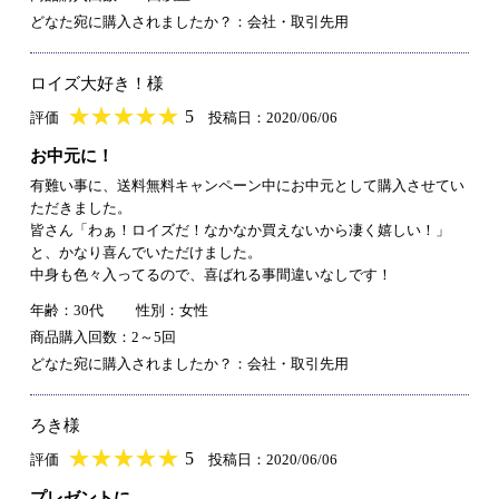
どなた宛に購入されましたか？：会社・取引先用
ロイズ大好き！様
★
★★★★★
★
★
★
★
5
評価
投稿日：2020/06/06
お中元に！
有難い事に、送料無料キャンペーン中にお中元として購入させてい
ただきました。
皆さん「わぁ！ロイズだ！なかなか買えないから凄く嬉しい！」
と、かなり喜んでいただけました。
中身も色々入ってるので、喜ばれる事間違いなしです！
年齢：30代
性別：女性
商品購入回数：2～5回
どなた宛に購入されましたか？：会社・取引先用
ろき様
★
★★★★★
★
★
★
★
5
評価
投稿日：2020/06/06
プレゼントに