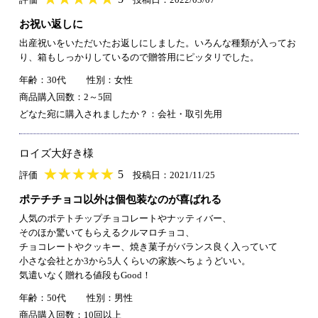
お祝い返しに
出産祝いをいただいたお返しにしました。いろんな種類が入ってお
り、箱もしっかりしているので贈答用にピッタリでした。
年齢：30代
性別：女性
商品購入回数：2～5回
どなた宛に購入されましたか？：会社・取引先用
ロイズ大好き様
★
★★★★★
★
★
★
★
5
評価
投稿日：2021/11/25
ポテチチョコ以外は個包装なのが喜ばれる
人気のポテトチップチョコレートやナッティバー、
そのほか驚いてもらえるクルマロチョコ、
チョコレートやクッキー、焼き菓子がバランス良く入っていて
小さな会社とか3から5人くらいの家族へちょうどいい。
気遣いなく贈れる値段もGood！
年齢：50代
性別：男性
商品購入回数：10回以上