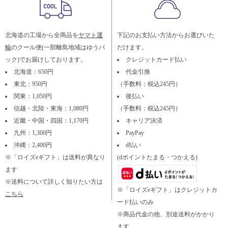
北海道の工場から全商品を
ヤマト運
下記のお支払い方法からお選びいた
輸
のクール便(一部離島地域はゆうパ
だけます。
ック)でお届けしております。
クレジットカード払い
北海道：650円
代金引換
東北：950円
（手数料：税込245円）
関東：1,050円
後払い
信越・北陸・東海：1,080円
（手数料：税込245円）
近畿・中国・四国：1,170円
キャリア決済
九州：1,300円
PayPay
沖縄：2,400円
d払い
※「ロイズeギフト」は送料が異なり
(dポイントたまる・つかえる)
ます
※送料について詳しく知りたい方は
※「ロイズeギフト」はクレジットカ
こちら
ード払いのみ
※商品代金の他、別途送料がかかり
ます