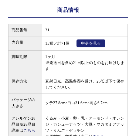
商品情報
商品番号
31
内容量
15種／計71個
中身を見る
賞味期限
1ヶ月
※発送日を含め21日以上のものをお届けしま
す
保存方法
直射日光、高温多湿を避け、25℃以下で保存
してください。
パッケージの
タテ27.8cm×ヨコ31.6cm×高さ6.7cm
大きさ
アレルゲン28
くるみ・小麦・卵・乳・アーモンド・オレン
品目
※28品目
ジ・カシューナッツ・大豆・マカダミアナッ
詳細は
こちら
ツ・りんご・ゼラチン