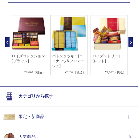
ョコ
ロイズコレクション
バトンクッキー[コ
ロイズストリート
ポ
ョン
[ブラウン]
コナッツ&フロマー
[レッド]
レ
ジュ]
＆
税込）
¥8,640（税込）
¥2,052（税込）
¥2,592（税込）
カテゴリから探す
限定・新商品
人気商品