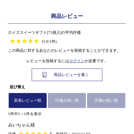
商品レビュー
ロイズスイーツギフト[71個入]の平均評価
★
★★★★★
★
★
★
★
(5.0/1件)
この商品に対するあなたのレビューを投稿することができます。
レビューを投稿するには
ログイン
が必要です。
商品レビューを書く
並び替え
新着レビュー順
評価が高い順
評価が低い順
1件中1～1件を表示
みいちゃん様
★
★★★★★
★
★
★
★
5