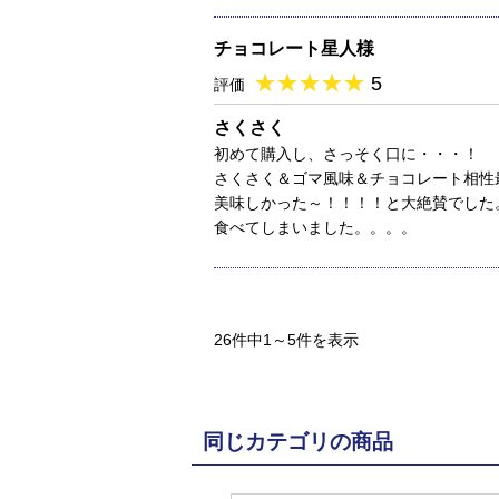
チョコレート星人様
★
★★★★★
★
★
★
★
5
評価
さくさく
初めて購入し、さっそく口に・・・！
さくさく＆ゴマ風味＆チョコレート相性
美味しかった～！！！！と大絶賛でした
食べてしまいました。。。。
26件中1～5件を表示
同じカテゴリの商品