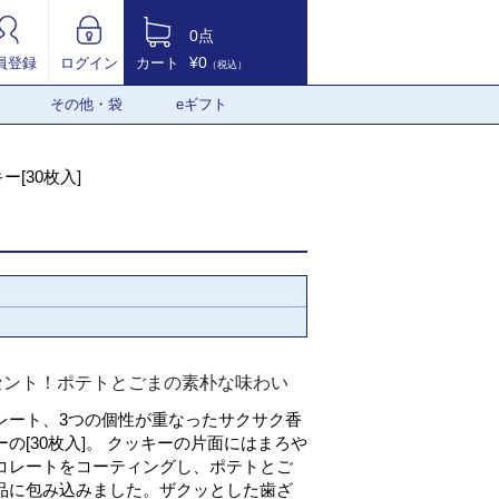
0点
¥0
員登録
ログイン
カート
（税込）
その他・袋
eギフト
[30枚入]
セント！ポテトとごまの素朴な味わい
レート、3つの個性が重なったサクサク香
の[30枚入]。 クッキーの片面にはまろや
コレートをコーティングし、ポテトとご
品に包み込みました。ザクッとした歯ざ