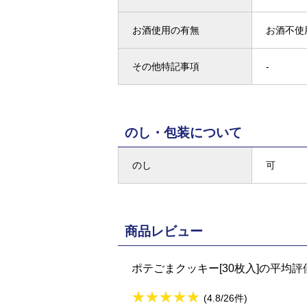
お酒使用の有無
お酒不使
その他特記事項
-
のし・包装について
のし
可
商品レビュー
ポテごまクッキー[30枚入]の平均評
★
★★★★★
★
★
★
★
(4.8/26件)