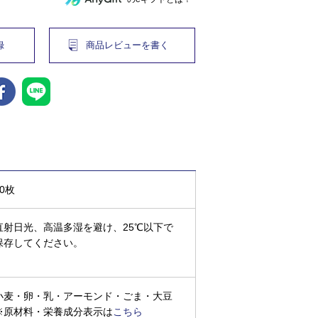
録
商品レビューを書く
30枚
直射日光、高温多湿を避け、25℃以下で
保存してください。
小麦・卵・乳・アーモンド・ごま・大豆
※原材料・栄養成分表示は
こちら