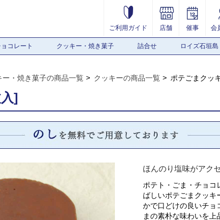
ご利用ガイド
店舗
催事
会
チョコレート
クッキー・焼き菓子
詰合せ
ロイズ石垣島
キー・焼き菓子の商品一覧
クッキーの商品一覧
ポテごまクッキー
入]
ほんのり塩味がアク
ポテト・ごま・チョコ
ばしいポテごまクッキー
かで口どけの良いチョ
まの素朴な味わいを上