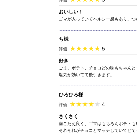
評価
おいしい！
ゴマが入っていてヘルシー感もあり、つ
ち様
★
★★★★★
★
★
★
★
5
評価
好き
ごま、ポテト、チョコどの味もちゃんと
塩気が効いてて後引きます。
ひろひろ様
★
★★★★★
★
★
★
★
4
評価
さくさく
歯ごたえ良く、ゴマはもちろんポテトも
それそれがチョコとマッチしていてとて