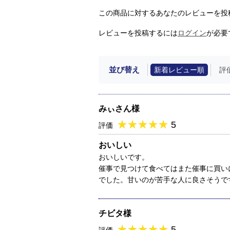
この商品に対するあなたのレビューを投
レビューを投稿するには
ログイン
が必要
並び替え
新着レビュー順
評
みぃさん様
★
★★★★★
★
★
★
★
5
評価
おいしい
おいしいです。
催事で見つけて食べてはまた催事に買い
でした。甘いのが苦手な人に良さそうで
チビタ様
★
★★★★★
★
★
★
★
5