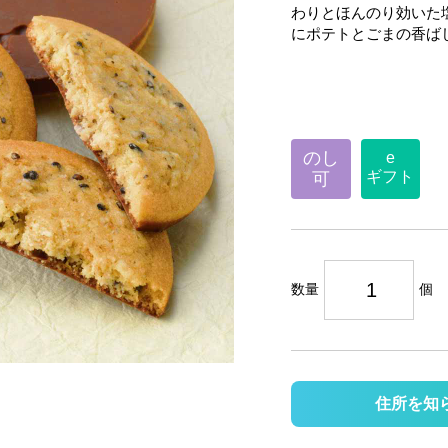
わりとほんのり効いた
にポテトとごまの香ば
のし
e
ギフト
可
数量
個
住所を知