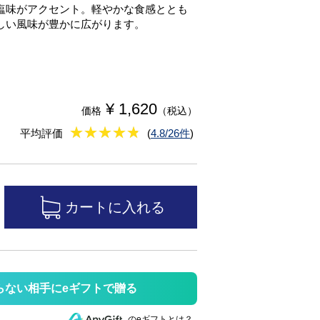
塩味がアクセント。軽やかな食感ととも
しい風味が豊かに広がります。
¥ 1,620
価格
（税込）
★
★★★★★
★
★
★
★
平均評価
(
4.8/26件
)
らない相手にeギフトで贈る
のeギフトとは？