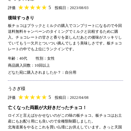
★
★★★★★
★
★
★
★
5
評価
投稿日：2023/08/03
後味すっきり
板チョコはブラックとミルクの購入でコンプリートになるので今回
送料無料キャンペーンのタイミングでミルクと比較するために購
入。チョコレートの甘さと香りを楽しんだあとの後味がスッキリし
ていてもう一欠片とついつい摘んでしまう美味しさです。板チョコ
レートの中でも上位にランクインです。
年齢：40代
性別：女性
商品購入回数：10回以上
どなた宛に購入されましたか？：自分用
うさぎ様
★
★★★★★
★
★
★
★
5
評価
投稿日：2022/04/08
亡くなった両親が大好きだったチョコ！
ロイズと言えばかかせないのがこの味の板チョコ。板チョコはお土
産にもお配り用にも良いので全種類制覇しました。
北海道展をやるとこれを買い仏壇にお供えしています。きっと天国