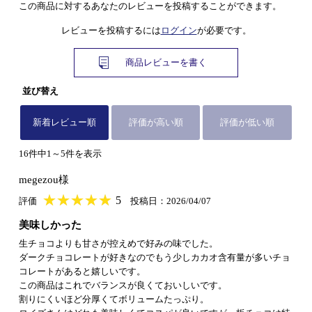
この商品に対するあなたのレビューを投稿することができます。
レビューを投稿するには
ログイン
が必要です。
商品レビューを書く
並び替え
新着レビュー順
評価が高い順
評価が低い順
16件中1～5件を表示
megezou様
★
★★★★★
★
★
★
★
5
評価
投稿日：2026/04/07
美味しかった
生チョコよりも甘さが控えめで好みの味でした。
ダークチョコレートが好きなのでもう少しカカオ含有量が多いチョ
コレートがあると嬉しいです。
この商品はこれでバランスが良くておいしいです。
割りにくいほど分厚くてボリュームたっぷり。