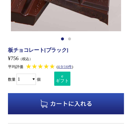
板チョコレート[ブラック]
¥756
（税込）
★★★★★
★★★★★
平均評価
(
4.9/16件
)
e
数量
個
ギフト