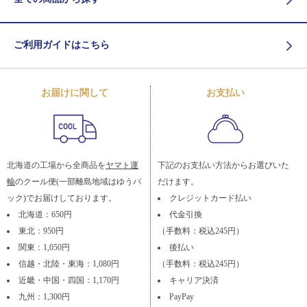
ご利用ガイドはこちら
お届けに関して
お支払い
北海道の工場から全商品を
ヤマト運
下記のお支払い方法からお選びいた
輸
のクール便(一部離島地域はゆうパ
だけます。
ック)でお届けしております。
クレジットカード払い
北海道：650円
代金引換
東北：950円
（手数料：税込245円）
関東：1,050円
後払い
信越・北陸・東海：1,080円
（手数料：税込245円）
近畿・中国・四国：1,170円
キャリア決済
九州：1,300円
PayPay