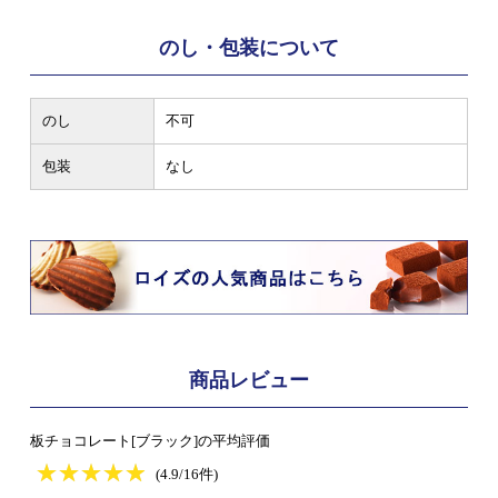
のし・包装について
のし
不可
包装
なし
商品レビュー
板チョコレート[ブラック]の平均評価
★
★★★★★
★
★
★
★
(4.9/16件)