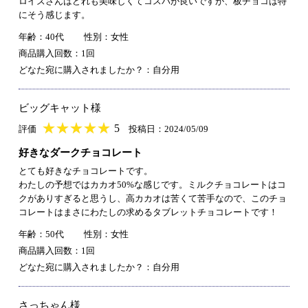
ロイズさんはどれも美味しくてコスパが良いですが、板チョコは特
にそう感じます。
年齢：40代
性別：女性
商品購入回数：1回
どなた宛に購入されましたか？：自分用
ビッグキャット様
★
★★★★★
★
★
★
★
5
評価
投稿日：2024/05/09
好きなダークチョコレート
とても好きなチョコレートです。
わたしの予想ではカカオ50%な感じです。ミルクチョコレートはコ
クがありすぎると思うし、高カカオは苦くて苦手なので、このチョ
コレートはまさにわたしの求めるタブレットチョコレートです！
年齢：50代
性別：女性
商品購入回数：1回
どなた宛に購入されましたか？：自分用
さっちゃん様