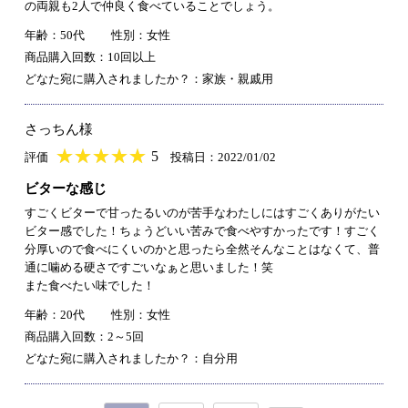
の両親も2人で仲良く食べていることでしょう。
年齢：50代
性別：女性
商品購入回数：10回以上
どなた宛に購入されましたか？：家族・親戚用
さっちん様
★
★★★★★
★
★
★
★
5
評価
投稿日：2022/01/02
ビターな感じ
すごくビターで甘ったるいのが苦手なわたしにはすごくありがたい
ビター感でした！ちょうどいい苦みで食べやすかったです！すごく
分厚いので食べにくいのかと思ったら全然そんなことはなくて、普
通に噛める硬さですごいなぁと思いました！笑
また食べたい味でした！
年齢：20代
性別：女性
商品購入回数：2～5回
どなた宛に購入されましたか？：自分用