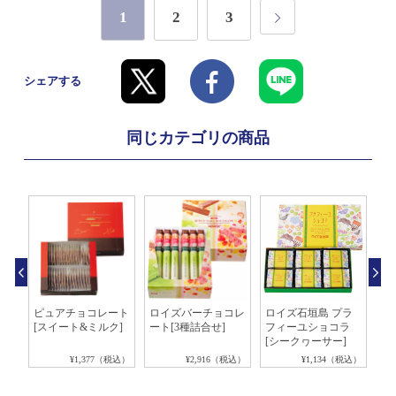
1
2
3
シェアする
同じカテゴリの商品
ラ
ピュアチョコレート
ロイズバーチョコレ
ロイズ石垣島 プラ
フ
 1
[スイート&ミルク]
ート[3種詰合せ]
フィーユショコラ
レ
[シークヮーサー]
税込）
¥1,377（税込）
¥2,916（税込）
¥1,134（税込）