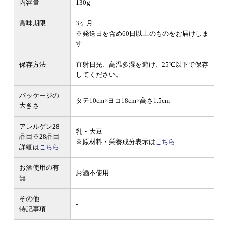
内容量
130g
賞味期限
3ヶ月
※発送日を含め60日以上のものをお届けしま
す
保存方法
直射日光、高温多湿を避け、25℃以下で保存
してください。
パッケージの
タテ10cm×ヨコ18cm×高さ1.5cm
大きさ
アレルゲン28
乳・大豆
品目
※28品目
※原材料・栄養成分表示は
こちら
詳細は
こちら
お酒使用の有
お酒不使用
無
その他
-
特記事項