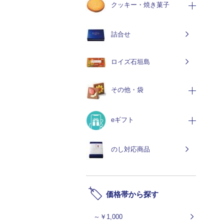
クッキー・焼き菓子
詰合せ
ロイズ石垣島
その他・袋
eギフト
のし対応商品
価格帯から探す
～￥1,000