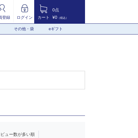
0点
¥0
員登録
ログイン
カート
（税込）
その他・袋
eギフト
レビュー数が多い順