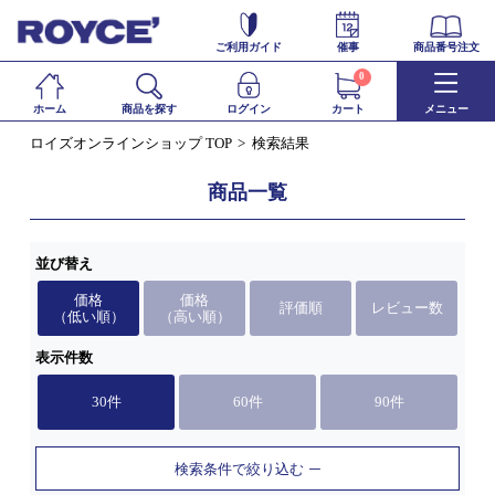
ご利用ガイド
催事
商品番号注文
0
ホーム
商品を探す
ログイン
カート
メニュー
ロイズオンラインショップ TOP
検索結果
商品一覧
並び替え
価格
価格
評価順
レビュー数
（低い順）
（高い順）
表示件数
30件
60件
90件
検索条件で絞り込む