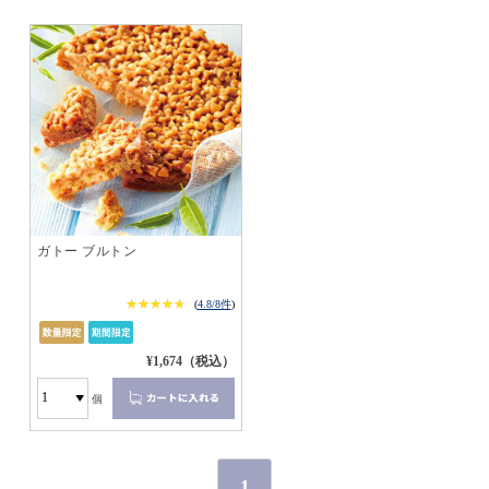
ガトー ブルトン
★★★★★
★★★★★
(
4.8/8件
)
¥1,674（税込）
個
1