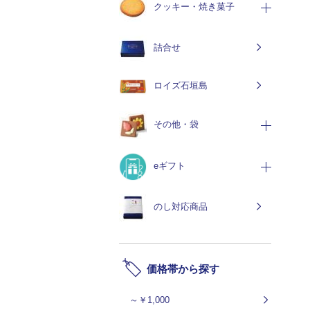
クッキー・焼き菓子
詰合せ
ロイズ石垣島
その他・袋
eギフト
のし対応商品
価格帯から探す
～￥1,000