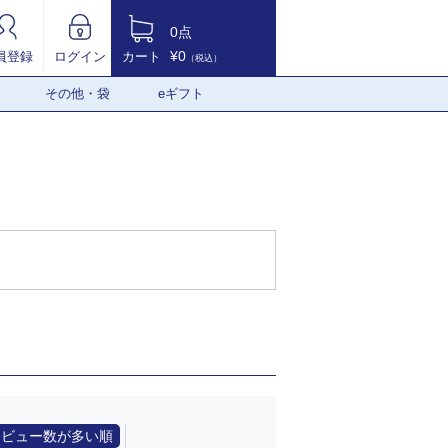
0点
¥0
員登録
ログイン
カート
（税込）
その他・袋
eギフト
レビュー数が多い順