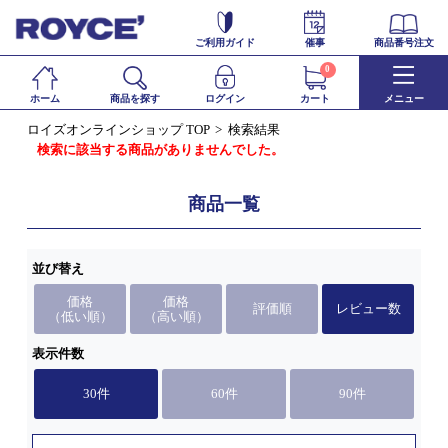
ご利用ガイド
催事
商品番号注文
0
ホーム
商品を探す
ログイン
カート
メニュー
ロイズオンラインショップ TOP
検索結果
検索に該当する商品がありませんでした。
商品一覧
並び替え
価格
価格
評価順
レビュー数
（低い順）
（高い順）
表示件数
30件
60件
90件