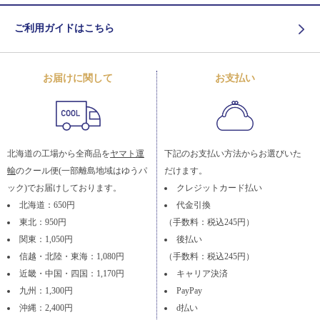
ご利用ガイドはこちら
お届けに関して
お支払い
北海道の工場から全商品を
ヤマト運
下記のお支払い方法からお選びいた
輸
のクール便(一部離島地域はゆうパ
だけます。
ック)でお届けしております。
クレジットカード払い
北海道：650円
代金引換
東北：950円
（手数料：税込245円）
関東：1,050円
後払い
信越・北陸・東海：1,080円
（手数料：税込245円）
近畿・中国・四国：1,170円
キャリア決済
九州：1,300円
PayPay
沖縄：2,400円
d払い