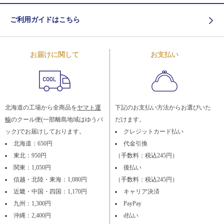
ご利用ガイドはこちら
お届けに関して
お支払い
北海道の工場から全商品を
ヤマト運
下記のお支払い方法からお選びいた
輸
のクール便(一部離島地域はゆうパ
だけます。
ック)でお届けしております。
クレジットカード払い
北海道：650円
代金引換
東北：950円
（手数料：税込245円）
関東：1,050円
後払い
信越・北陸・東海：1,080円
（手数料：税込245円）
近畿・中国・四国：1,170円
キャリア決済
九州：1,300円
PayPay
沖縄：2,400円
d払い