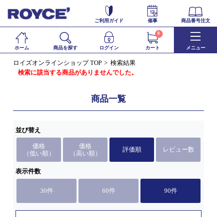
ご利用ガイド
催事
商品番号注文
0
ホーム
商品を探す
ログイン
カート
メニュー
ロイズオンラインショップ TOP
検索結果
検索に該当する商品がありませんでした。
商品一覧
並び替え
価格
価格
評価順
レビュー数
（低い順）
（高い順）
表示件数
30件
60件
90件