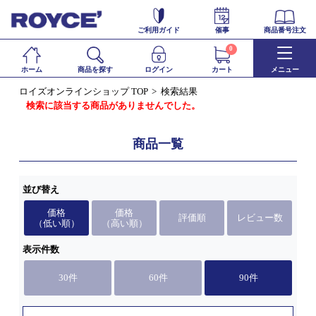
ご利用ガイド
催事
商品番号注文
0
ホーム
商品を探す
ログイン
カート
メニュー
ロイズオンラインショップ TOP
検索結果
検索に該当する商品がありませんでした。
商品一覧
並び替え
価格
価格
評価順
レビュー数
（低い順）
（高い順）
表示件数
30件
60件
90件