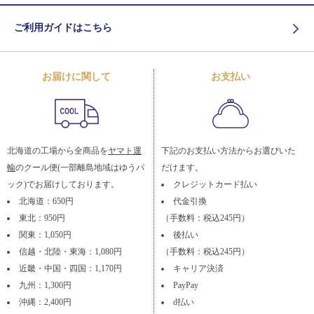
ご利用ガイドはこちら
お届けに関して
お支払い
北海道の工場から全商品を
ヤマト運
下記のお支払い方法からお選びいた
輸
のクール便(一部離島地域はゆうパ
だけます。
ック)でお届けしております。
クレジットカード払い
北海道：650円
代金引換
東北：950円
（手数料：税込245円）
関東：1,050円
後払い
信越・北陸・東海：1,080円
（手数料：税込245円）
近畿・中国・四国：1,170円
キャリア決済
九州：1,300円
PayPay
沖縄：2,400円
d払い