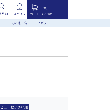
0点
¥0
員登録
ログイン
カート
（税込）
その他・袋
eギフト
レビュー数が多い順