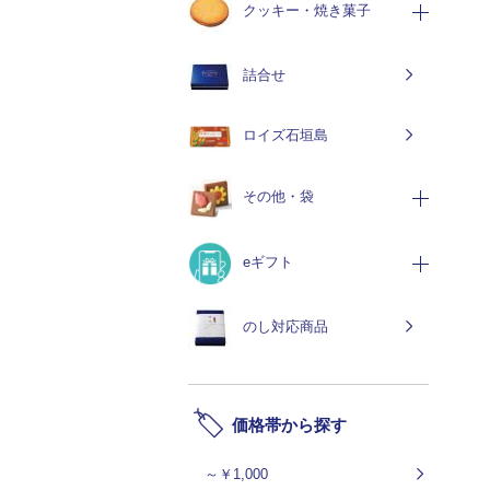
クッキー・焼き菓子
詰合せ
ロイズ石垣島
その他・袋
eギフト
のし対応商品
価格帯から探す
～￥1,000