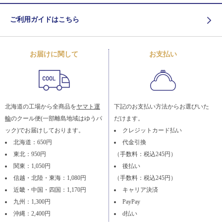
ご利用ガイドはこちら
お届けに関して
お支払い
北海道の工場から全商品を
ヤマト運
下記のお支払い方法からお選びいた
輸
のクール便(一部離島地域はゆうパ
だけます。
ック)でお届けしております。
クレジットカード払い
北海道：650円
代金引換
東北：950円
（手数料：税込245円）
関東：1,050円
後払い
信越・北陸・東海：1,080円
（手数料：税込245円）
近畿・中国・四国：1,170円
キャリア決済
九州：1,300円
PayPay
沖縄：2,400円
d払い