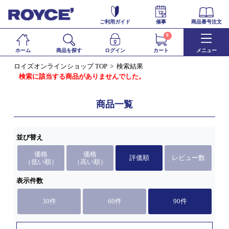
ご利用ガイド
催事
商品番号注文
0
ホーム
商品を探す
ログイン
カート
メニュー
ロイズオンラインショップ TOP
検索結果
検索に該当する商品がありませんでした。
商品一覧
並び替え
価格
価格
評価順
レビュー数
（低い順）
（高い順）
表示件数
30件
60件
90件