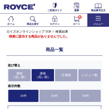
ご利用ガイド
催事
商品番号注文
0
ホーム
商品を探す
ログイン
カート
メニュー
ロイズオンラインショップ TOP
検索結果
検索に該当する商品がありませんでした。
商品一覧
並び替え
価格
価格
評価順
レビュー数
（低い順）
（高い順）
表示件数
30件
60件
90件