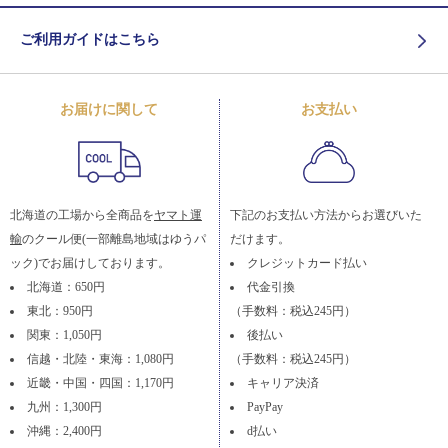
ご利用ガイドはこちら
お届けに関して
お支払い
北海道の工場から全商品を
ヤマト運
下記のお支払い方法からお選びいた
輸
のクール便(一部離島地域はゆうパ
だけます。
ック)でお届けしております。
クレジットカード払い
北海道：650円
代金引換
東北：950円
（手数料：税込245円）
関東：1,050円
後払い
信越・北陸・東海：1,080円
（手数料：税込245円）
近畿・中国・四国：1,170円
キャリア決済
九州：1,300円
PayPay
沖縄：2,400円
d払い