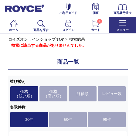
ご利用ガイド
催事
商品番号注文
0
ホーム
商品を探す
ログイン
カート
メニュー
ロイズオンラインショップ TOP
検索結果
検索に該当する商品がありませんでした。
商品一覧
並び替え
価格
価格
評価順
レビュー数
（低い順）
（高い順）
表示件数
30件
60件
90件