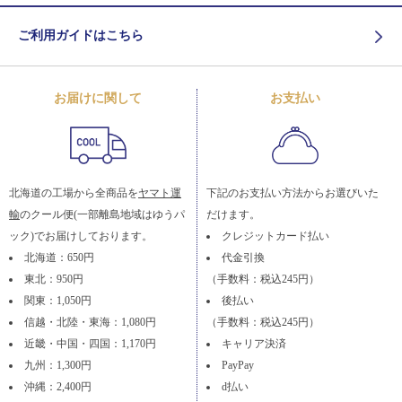
ご利用ガイドはこちら
お届けに関して
お支払い
北海道の工場から全商品を
ヤマト運
下記のお支払い方法からお選びいた
輸
のクール便(一部離島地域はゆうパ
だけます。
ック)でお届けしております。
クレジットカード払い
北海道：650円
代金引換
東北：950円
（手数料：税込245円）
関東：1,050円
後払い
信越・北陸・東海：1,080円
（手数料：税込245円）
近畿・中国・四国：1,170円
キャリア決済
九州：1,300円
PayPay
沖縄：2,400円
d払い