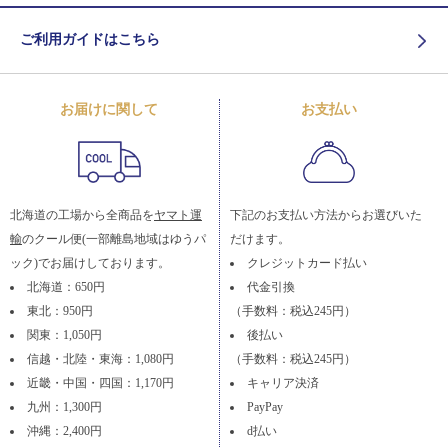
ご利用ガイドはこちら
お届けに関して
お支払い
北海道の工場から全商品を
ヤマト運
下記のお支払い方法からお選びいた
輸
のクール便(一部離島地域はゆうパ
だけます。
ック)でお届けしております。
クレジットカード払い
北海道：650円
代金引換
東北：950円
（手数料：税込245円）
関東：1,050円
後払い
信越・北陸・東海：1,080円
（手数料：税込245円）
近畿・中国・四国：1,170円
キャリア決済
九州：1,300円
PayPay
沖縄：2,400円
d払い