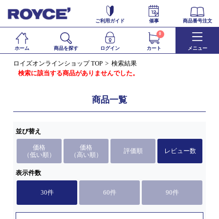
ご利用ガイド
催事
商品番号注文
0
ホーム
商品を探す
ログイン
カート
メニュー
ロイズオンラインショップ TOP
検索結果
検索に該当する商品がありませんでした。
商品一覧
並び替え
価格
価格
評価順
レビュー数
（低い順）
（高い順）
表示件数
30件
60件
90件