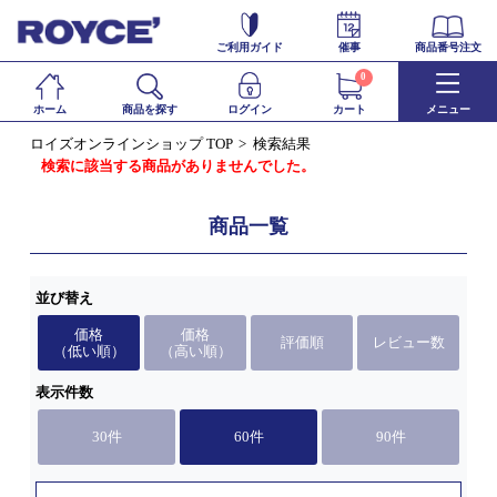
ご利用ガイド
催事
商品番号注文
0
ホーム
商品を探す
ログイン
カート
メニュー
ロイズオンラインショップ TOP
検索結果
検索に該当する商品がありませんでした。
商品一覧
並び替え
価格
価格
評価順
レビュー数
（低い順）
（高い順）
表示件数
30件
60件
90件