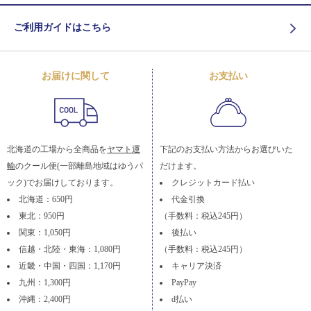
ご利用ガイドはこちら
お届けに関して
お支払い
北海道の工場から全商品を
ヤマト運
下記のお支払い方法からお選びいた
輸
のクール便(一部離島地域はゆうパ
だけます。
ック)でお届けしております。
クレジットカード払い
北海道：650円
代金引換
東北：950円
（手数料：税込245円）
関東：1,050円
後払い
信越・北陸・東海：1,080円
（手数料：税込245円）
近畿・中国・四国：1,170円
キャリア決済
九州：1,300円
PayPay
沖縄：2,400円
d払い