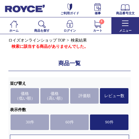
ご利用ガイド
催事
商品番号注文
0
ホーム
商品を探す
ログイン
カート
メニュー
ロイズオンラインショップ TOP
検索結果
検索に該当する商品がありませんでした。
商品一覧
並び替え
価格
価格
評価順
レビュー数
（低い順）
（高い順）
表示件数
30件
60件
90件