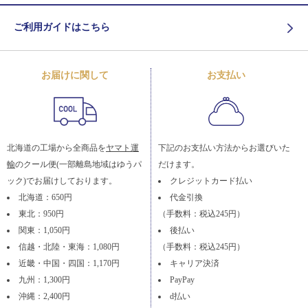
ご利用ガイドはこちら
お届けに関して
お支払い
北海道の工場から全商品を
ヤマト運
下記のお支払い方法からお選びいた
輸
のクール便(一部離島地域はゆうパ
だけます。
ック)でお届けしております。
クレジットカード払い
北海道：650円
代金引換
東北：950円
（手数料：税込245円）
関東：1,050円
後払い
信越・北陸・東海：1,080円
（手数料：税込245円）
近畿・中国・四国：1,170円
キャリア決済
九州：1,300円
PayPay
沖縄：2,400円
d払い