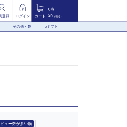
0点
¥0
員登録
ログイン
カート
（税込）
その他・袋
eギフト
レビュー数が多い順