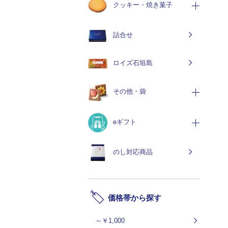
クッキー・焼き菓子
詰合せ
ロイズ石垣島
その他・袋
eギフト
のし対応商品
価格帯から探す
～￥1,000