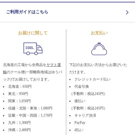
ご利用ガイドはこちら
お届けに関して
お支払い
北海道の工場から全商品を
ヤマト運
下記のお支払い方法からお選びいた
輸
のクール便(一部離島地域はゆうパ
だけます。
ック)でお届けしております。
クレジットカード払い
北海道：650円
代金引換
東北：950円
（手数料：税込245円）
関東：1,050円
後払い
信越・北陸・東海：1,080円
（手数料：税込245円）
近畿・中国・四国：1,170円
キャリア決済
九州：1,300円
PayPay
沖縄：2,400円
d払い