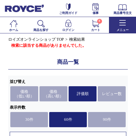
ご利用ガイド
催事
商品番号注文
0
ホーム
商品を探す
ログイン
カート
メニュー
ロイズオンラインショップ TOP
検索結果
検索に該当する商品がありませんでした。
商品一覧
並び替え
価格
価格
評価順
レビュー数
（低い順）
（高い順）
表示件数
30件
60件
90件