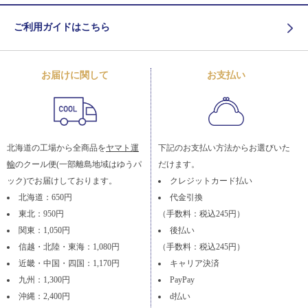
ご利用ガイドはこちら
お届けに関して
お支払い
北海道の工場から全商品を
ヤマト運
下記のお支払い方法からお選びいた
輸
のクール便(一部離島地域はゆうパ
だけます。
ック)でお届けしております。
クレジットカード払い
北海道：650円
代金引換
東北：950円
（手数料：税込245円）
関東：1,050円
後払い
信越・北陸・東海：1,080円
（手数料：税込245円）
近畿・中国・四国：1,170円
キャリア決済
九州：1,300円
PayPay
沖縄：2,400円
d払い