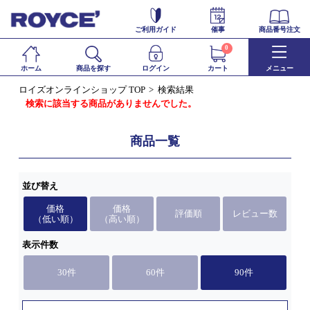
ご利用ガイド
催事
商品番号注文
0
ホーム
商品を探す
ログイン
カート
メニュー
ロイズオンラインショップ TOP
検索結果
検索に該当する商品がありませんでした。
商品一覧
並び替え
価格
価格
評価順
レビュー数
（低い順）
（高い順）
表示件数
30件
60件
90件