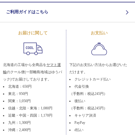
ご利用ガイドはこちら
お届けに関して
お支払い
北海道の工場から全商品を
ヤマト運
下記のお支払い方法からお選びいた
輸
のクール便(一部離島地域はゆうパ
だけます。
ック)でお届けしております。
クレジットカード払い
北海道：650円
代金引換
東北：950円
（手数料：税込245円）
関東：1,050円
後払い
信越・北陸・東海：1,080円
（手数料：税込245円）
近畿・中国・四国：1,170円
キャリア決済
九州：1,300円
PayPay
沖縄：2,400円
d払い