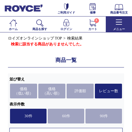
ご利用ガイド
催事
商品番号注文
0
ホーム
商品を探す
ログイン
カート
メニュー
ロイズオンラインショップ TOP
検索結果
検索に該当する商品がありませんでした。
商品一覧
並び替え
価格
価格
評価順
レビュー数
（低い順）
（高い順）
表示件数
30件
60件
90件