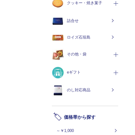
クッキー・焼き菓子
詰合せ
ロイズ石垣島
その他・袋
eギフト
のし対応商品
価格帯から探す
～￥1,000