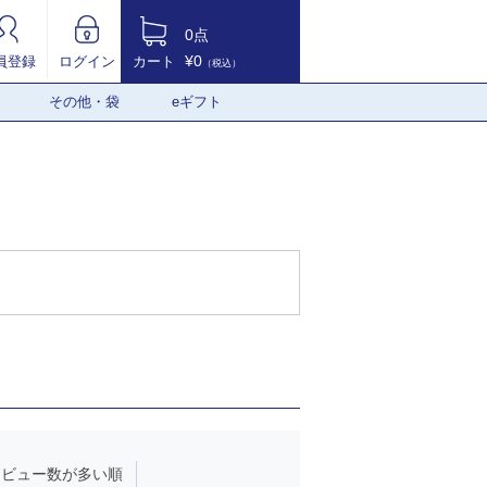
0点
¥0
員登録
ログイン
カート
（税込）
その他・袋
eギフト
レビュー数が多い順