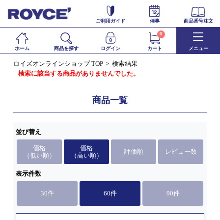
ご利用ガイド
催事
商品番号注文
0
ホーム
商品を探す
ログイン
カート
メニュー
ロイズオンラインショップ TOP
検索結果
検索に該当する商品がありませんでした。
商品一覧
並び替え
価格
価格
評価順
レビュー数
（低い順）
（高い順）
表示件数
30件
60件
90件