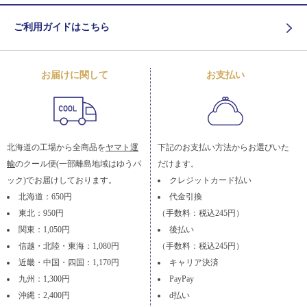
ご利用ガイドはこちら
お届けに関して
お支払い
北海道の工場から全商品を
ヤマト運
下記のお支払い方法からお選びいた
輸
のクール便(一部離島地域はゆうパ
だけます。
ック)でお届けしております。
クレジットカード払い
北海道：650円
代金引換
東北：950円
（手数料：税込245円）
関東：1,050円
後払い
信越・北陸・東海：1,080円
（手数料：税込245円）
近畿・中国・四国：1,170円
キャリア決済
九州：1,300円
PayPay
沖縄：2,400円
d払い