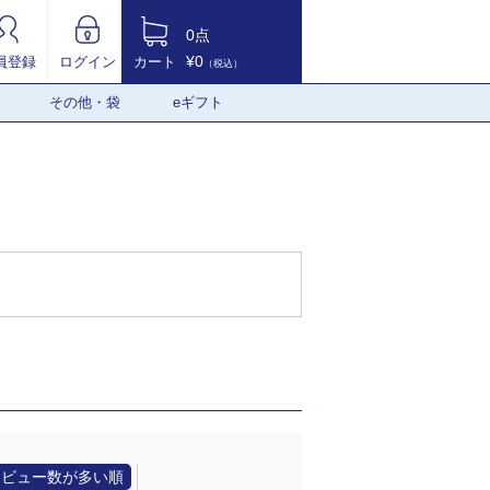
0点
¥0
員登録
ログイン
カート
（税込）
その他・袋
eギフト
レビュー数が多い順