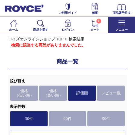
ご利用ガイド
催事
商品番号注文
0
ホーム
商品を探す
ログイン
カート
メニュー
ロイズオンラインショップ TOP
検索結果
検索に該当する商品がありませんでした。
商品一覧
並び替え
価格
価格
評価順
レビュー数
（低い順）
（高い順）
表示件数
30件
60件
90件