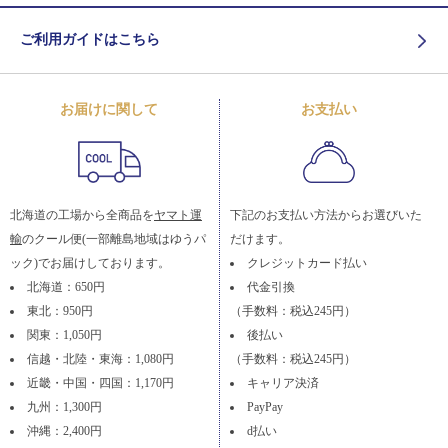
ご利用ガイドはこちら
お届けに関して
お支払い
北海道の工場から全商品を
ヤマト運
下記のお支払い方法からお選びいた
輸
のクール便(一部離島地域はゆうパ
だけます。
ック)でお届けしております。
クレジットカード払い
北海道：650円
代金引換
東北：950円
（手数料：税込245円）
関東：1,050円
後払い
信越・北陸・東海：1,080円
（手数料：税込245円）
近畿・中国・四国：1,170円
キャリア決済
九州：1,300円
PayPay
沖縄：2,400円
d払い