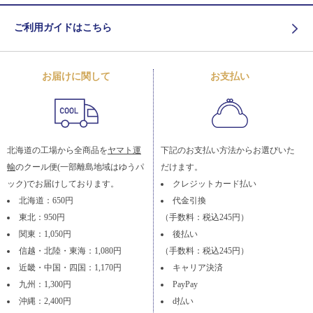
ご利用ガイドはこちら
お届けに関して
お支払い
北海道の工場から全商品を
ヤマト運
下記のお支払い方法からお選びいた
輸
のクール便(一部離島地域はゆうパ
だけます。
ック)でお届けしております。
クレジットカード払い
北海道：650円
代金引換
東北：950円
（手数料：税込245円）
関東：1,050円
後払い
信越・北陸・東海：1,080円
（手数料：税込245円）
近畿・中国・四国：1,170円
キャリア決済
九州：1,300円
PayPay
沖縄：2,400円
d払い