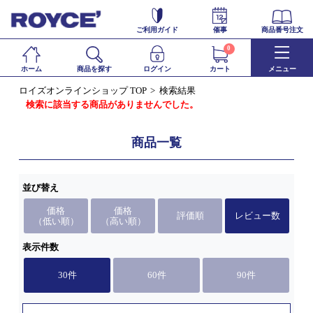
ご利用ガイド
催事
商品番号注文
0
ホーム
商品を探す
ログイン
カート
メニュー
ロイズオンラインショップ TOP
検索結果
検索に該当する商品がありませんでした。
商品一覧
並び替え
価格
価格
評価順
レビュー数
（低い順）
（高い順）
表示件数
30件
60件
90件