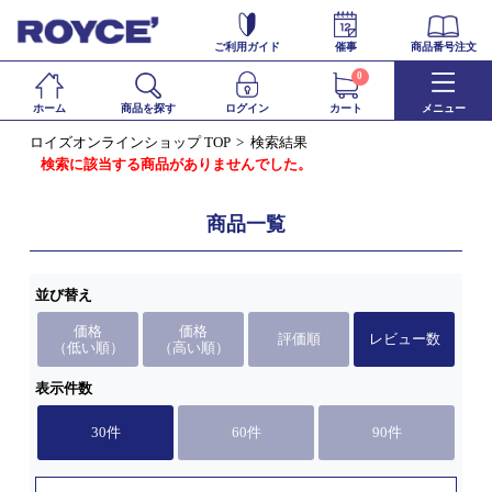
ご利用ガイド
催事
商品番号注文
0
ホーム
商品を探す
ログイン
カート
メニュー
ロイズオンラインショップ TOP
検索結果
検索に該当する商品がありませんでした。
商品一覧
並び替え
価格
価格
評価順
レビュー数
（低い順）
（高い順）
表示件数
30件
60件
90件