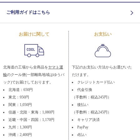
ご利用ガイドはこちら
お届けに関して
お支払い
北海道の工場から全商品を
ヤマト運
下記のお支払い方法からお選びいた
輸
のクール便(一部離島地域はゆうパ
だけます。
ック)でお届けしております。
クレジットカード払い
北海道：650円
代金引換
東北：950円
（手数料：税込245円）
関東：1,050円
後払い
信越・北陸・東海：1,080円
（手数料：税込245円）
近畿・中国・四国：1,170円
キャリア決済
九州：1,300円
PayPay
沖縄：2,400円
d払い