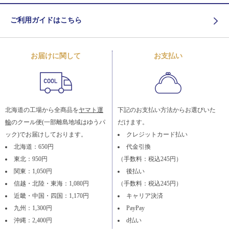
ご利用ガイドはこちら
お届けに関して
お支払い
北海道の工場から全商品を
ヤマト運
下記のお支払い方法からお選びいた
輸
のクール便(一部離島地域はゆうパ
だけます。
ック)でお届けしております。
クレジットカード払い
北海道：650円
代金引換
東北：950円
（手数料：税込245円）
関東：1,050円
後払い
信越・北陸・東海：1,080円
（手数料：税込245円）
近畿・中国・四国：1,170円
キャリア決済
九州：1,300円
PayPay
沖縄：2,400円
d払い