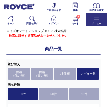
ご利用ガイド
催事
商品番号注文
0
ホーム
商品を探す
ログイン
カート
メニュー
ロイズオンラインショップ TOP
検索結果
検索に該当する商品がありませんでした。
商品一覧
並び替え
価格
価格
評価順
レビュー数
（低い順）
（高い順）
表示件数
30件
60件
90件