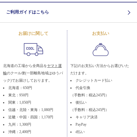
ご利用ガイドはこちら
お届けに関して
お支払い
北海道の工場から全商品を
ヤマト運
下記のお支払い方法からお選びいた
輸
のクール便(一部離島地域はゆうパ
だけます。
ック)でお届けしております。
クレジットカード払い
北海道：650円
代金引換
東北：950円
（手数料：税込245円）
関東：1,050円
後払い
信越・北陸・東海：1,080円
（手数料：税込245円）
近畿・中国・四国：1,170円
キャリア決済
九州：1,300円
PayPay
沖縄：2,400円
d払い