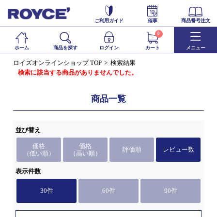
ご利用ガイド
催事
商品番号注文
0
ホーム
商品を探す
ログイン
カート
メニュー
ロイズオンラインショップ TOP
検索結果
検索に該当する商品がありませんでした。
商品一覧
並び替え
価格
価格
評価順
レビュー数
（低い順）
（高い順）
表示件数
30件
60件
90件