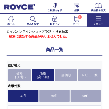
ご利用ガイド
催事
商品番号注文
0
ホーム
商品を探す
ログイン
カート
メニュー
ロイズオンラインショップ TOP
検索結果
検索に該当する商品がありませんでした。
商品一覧
並び替え
価格
価格
評価順
レビュー数
（低い順）
（高い順）
表示件数
30件
60件
90件