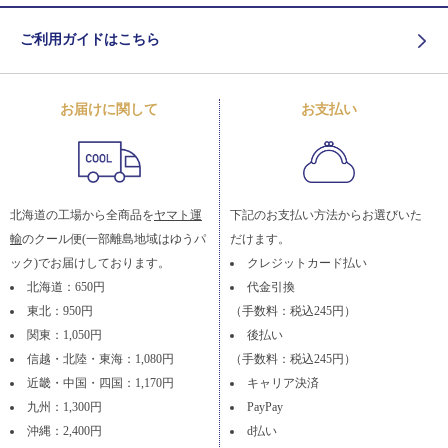
ご利用ガイドはこちら
お届けに関して
お支払い
北海道の工場から全商品を
ヤマト運
下記のお支払い方法からお選びいた
輸
のクール便(一部離島地域はゆうパ
だけます。
ック)でお届けしております。
クレジットカード払い
北海道：650円
代金引換
東北：950円
（手数料：税込245円）
関東：1,050円
後払い
信越・北陸・東海：1,080円
（手数料：税込245円）
近畿・中国・四国：1,170円
キャリア決済
九州：1,300円
PayPay
沖縄：2,400円
d払い