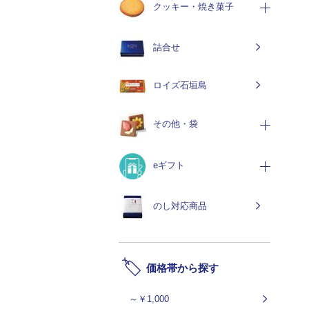
クッキー・焼き菓子
詰合せ
ロイズ石垣島
その他・袋
eギフト
のし対応商品
価格帯から探す
～￥1,000