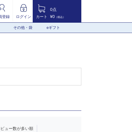
0点
¥0
員登録
ログイン
カート
（税込）
その他・袋
eギフト
レビュー数が多い順