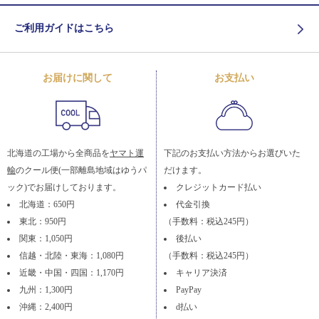
ご利用ガイドはこちら
お届けに関して
お支払い
北海道の工場から全商品を
ヤマト運
下記のお支払い方法からお選びいた
輸
のクール便(一部離島地域はゆうパ
だけます。
ック)でお届けしております。
クレジットカード払い
北海道：650円
代金引換
東北：950円
（手数料：税込245円）
関東：1,050円
後払い
信越・北陸・東海：1,080円
（手数料：税込245円）
近畿・中国・四国：1,170円
キャリア決済
九州：1,300円
PayPay
沖縄：2,400円
d払い