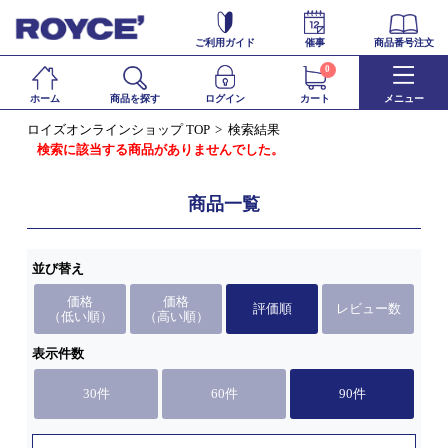
ご利用ガイド
催事
商品番号注文
0
ホーム
商品を探す
ログイン
カート
メニュー
ロイズオンラインショップ TOP
検索結果
検索に該当する商品がありませんでした。
商品一覧
並び替え
価格
価格
評価順
レビュー数
（低い順）
（高い順）
表示件数
30件
60件
90件